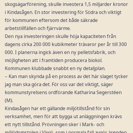
skogsägarförening, skulle investera 1,5 miljarder kronor
i Kindasågen. En stor investering för Södra och viktigt
för kommunen eftersom det både säkrade
arbetstillfällen och fjärrvärme.
Den nya investeringen skulle höja kapaciteten från
dagens cirka 200 000 kubikmeter trävaror per år till 300
000. I planerna ingick även en ny pelletsfabrik, och
möjligheten att i framtiden producera biokol.
Kommunen klubbade snabbt en ny detaljplan.
– Kan man skynda på en process av det här slaget tycker
jag man ska göra det. För oss var det viktigt, säger
kommunstyrelsens ordförande Katharina Segerstéen
(M).
Kindasågen har ett gällande miljötillstånd för sin
verksamhet, men för att bygga ut anläggningen krävs
ett nytt tillstånd. Prövningen sker i Mark- och
miljödomstolen i Växjö, som i normala fall avgör ärenden