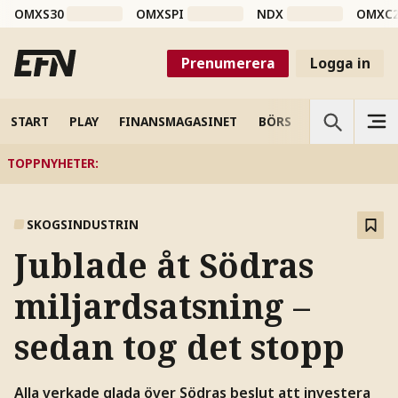
OMXS30
OMXSPI
NDX
OMXC
Prenumerera
Logga in
START
PLAY
FINANSMAGASINET
BÖRS
VETENSKAP
TOPPNYHETER
:
SKOGSINDUSTRIN
Jublade åt Södras
miljardsatsning –
sedan tog det stopp
Alla verkade glada över Södras beslut att investera