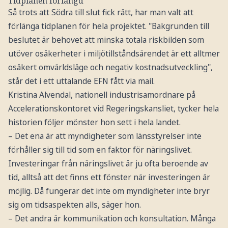
Tidplanen förlängd
Så trots att Södra till slut fick rätt, har man valt att
förlänga tidplanen för hela projektet. "Bakgrunden till
beslutet är behovet att minska totala riskbilden som
utöver osäkerheter i miljötillståndsärendet är ett alltmer
osäkert omvärldsläge och negativ kostnadsutveckling",
står det i ett uttalande EFN fått via mail.
Kristina Alvendal, nationell industrisamordnare på
Accelerationskontoret vid Regeringskansliet, tycker hela
historien följer mönster hon sett i hela landet.
– Det ena är att myndigheter som länsstyrelser inte
förhåller sig till tid som en faktor för näringslivet.
Investeringar från näringslivet är ju ofta beroende av
tid, alltså att det finns ett fönster när investeringen är
möjlig. Då fungerar det inte om myndigheter inte bryr
sig om tidsaspekten alls, säger hon.
– Det andra är kommunikation och konsultation. Många