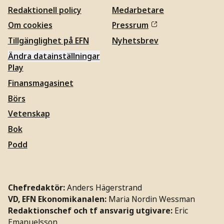
Redaktionell policy
Medarbetare
Om cookies
Pressrum
Tillgänglighet på EFN
Nyhetsbrev
Ändra datainställningar
Play
Finansmagasinet
Börs
Vetenskap
Bok
Podd
Chefredaktör:
Anders Hägerstrand
VD, EFN Ekonomikanalen:
Maria Nordin Wessman
Redaktionschef och tf ansvarig utgivare:
Eric
Emanuelsson