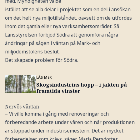
med. Myndigheten valde
istället att se alla delar i projektet som en del i ansökan
om det helt nya miljötillståndet, oavsett om de utfördes
inom det gamla eller nya verksamhetsområdet. Så
Länsstyrelsen förbjöd Södra att genomföra några
ändringar på sågen i väntan på Mark- och
miljödomstolens beslut.
Det skapade problem för Södra.
LÄS MER
Skogsindustrins hopp – i jakten på
framtida vinster
Nervös väntan
– Vi ville komma i gång med renoveringar och
förberedande arbete under våren och när produktionen
är stoppad under industrisemestern. Det är mycket
förberedelser som krävs, säger Maria Persdotter