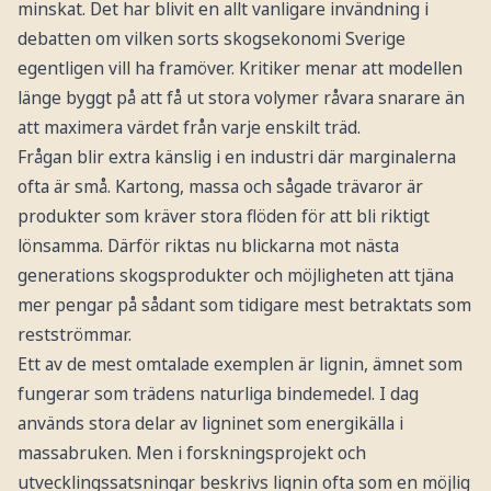
minskat. Det har blivit en allt vanligare invändning i
debatten om vilken sorts skogsekonomi Sverige
egentligen vill ha framöver. Kritiker menar att modellen
länge byggt på att få ut stora volymer råvara snarare än
att maximera värdet från varje enskilt träd.
Frågan blir extra känslig i en industri där marginalerna
ofta är små. Kartong, massa och sågade trävaror är
produkter som kräver stora flöden för att bli riktigt
lönsamma. Därför riktas nu blickarna mot nästa
generations skogsprodukter och möjligheten att tjäna
mer pengar på sådant som tidigare mest betraktats som
restströmmar.
Ett av de mest omtalade exemplen är lignin, ämnet som
fungerar som trädens naturliga bindemedel. I dag
används stora delar av ligninet som energikälla i
massabruken. Men i forskningsprojekt och
utvecklingssatsningar beskrivs lignin ofta som en möjlig