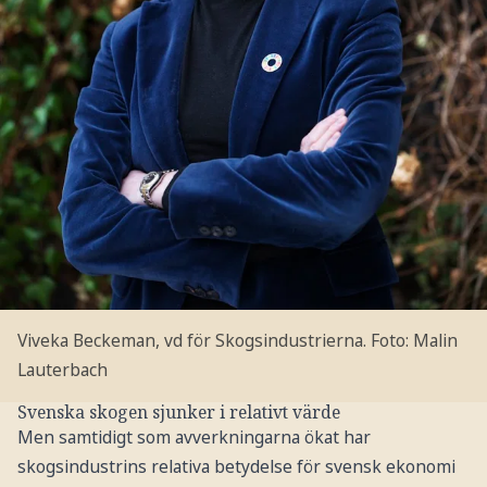
Viveka Beckeman, vd för Skogsindustrierna.
Foto: Malin
Lauterbach
Svenska skogen sjunker i relativt värde
Men samtidigt som avverkningarna ökat har
skogsindustrins relativa betydelse för svensk ekonomi