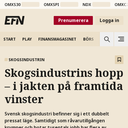
OMXS30
OMXSPI
NDX
OMXC
Prenumerera
Logga in
START
PLAY
FINANSMAGASINET
BÖRS
VETENSKAP
SKOGSINDUSTRIN
Skogsindustrins hopp
– i jakten på framtida
vinster
Svensk skogsindustri befinner sig i ett dubbelt
pressat läge. Samtidigt som råvarutillgången
krymper och hotar tusentals jobb har flera av