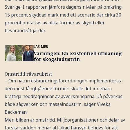
Sverige. I rapporten jämförs dagens nivåer på omkring
15 procent skyddad mark med ett scenario där cirka 30
procent omfattas av olika former av skydd eller
bevarandeåtgärder.
LÄS MER
Varningen: En existentiell utmaning
för skogsindustrin
Omstridd råvarubrist
– Om naturrestaureringsförordningen implementeras i
den mest långtgående formen skulle det innebära
kraftiga neddragningar av avverkningarna. Då påverkas
både sågverken och massaindustrin, säger Viveka
Beckeman.
Men bilden är omstridd. Miljöorganisationer och delar av
forskarvärlden menar att ökad hänsyn behövs för att