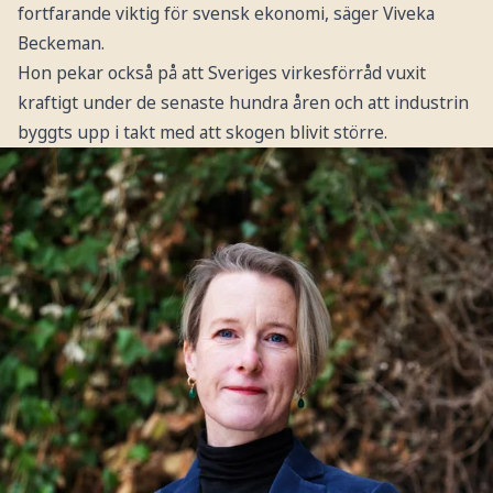
fortfarande viktig för svensk ekonomi, säger Viveka
Beckeman.
Hon pekar också på att Sveriges virkesförråd vuxit
kraftigt under de senaste hundra åren och att industrin
byggts upp i takt med att skogen blivit större.