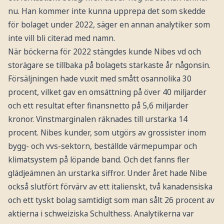
nu. Han kommer inte kunna upprepa det som skedde
för bolaget under 2022, säger en annan analytiker som
inte vill bli citerad med namn.
När böckerna för 2022 stängdes kunde Nibes vd och
storägare se tillbaka på bolagets starkaste år någonsin.
Försäljningen hade vuxit med smått osannolika 30
procent, vilket gav en omsättning på över 40 miljarder
och ett resultat efter finansnetto på 5,6 miljarder
kronor. Vinstmarginalen räknades till urstarka 14
procent. Nibes kunder, som utgörs av grossister inom
bygg- och vvs-sektorn, beställde värmepumpar och
klimatsystem på löpande band. Och det fanns fler
glädjeämnen än urstarka siffror. Under året hade Nibe
också slutfört förvärv av ett italienskt, två kanadensiska
och ett tyskt bolag samtidigt som man sålt 26 procent av
aktierna i schweiziska Schulthess. Analytikerna var