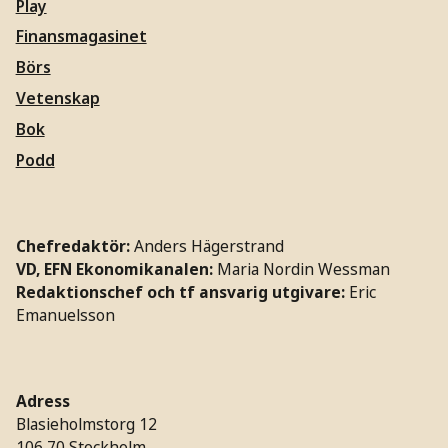
Play
Finansmagasinet
Börs
Vetenskap
Bok
Podd
Chefredaktör:
Anders Hägerstrand
VD, EFN Ekonomikanalen:
Maria Nordin Wessman
Redaktionschef och tf ansvarig utgivare:
Eric
Emanuelsson
Adress
Blasieholmstorg 12
106 70 Stockholm