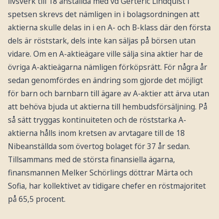
livsverk till 18 anställda med vd Gerteric Lindquist i
spetsen skrevs det nämligen in i bolagsordningen att
aktierna skulle delas in i en A- och B-klass där den första
dels är röststark, dels inte kan säljas på börsen utan
vidare. Om en A-aktieägare ville sälja sina aktier har de
övriga A-aktieägarna nämligen förköpsrätt. För några år
sedan genomfördes en ändring som gjorde det möjligt
för barn och barnbarn till ägare av A-aktier att ärva utan
att behöva bjuda ut aktierna till hembudsförsäljning. På
så sätt tryggas kontinuiteten och de röststarka A-
aktierna hålls inom kretsen av arvtagare till de 18
Nibeanställda som övertog bolaget för 37 år sedan.
Tillsammans med de största finansiella ägarna,
finansmannen Melker Schörlings döttrar Märta och
Sofia, har kollektivet av tidigare chefer en röstmajoritet
på 65,5 procent.