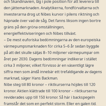
och Skandinavien, låg i pole position för att leverera till
den jättemarknaden. Analytikerna, fondförvaltarna och
investerarna drog ut Nibes kurvor i pilens riktning och
häpnade över vad de såg. Det fanns liksom ingen bortre
gräns på den gröna omställningen,
energieffektiviseringen och Nibes tillväxt.
– De mest euforiska bedömningarna av den europeiska
värmepumpsmarknaden för cirka 5–6 år sedan byggde
på att det skulle säljas 8–10 miljoner värmepumpar om
året per 2030. Dagens bedömningar indikerar i stället
cirka 3 miljoner, vilket förvisso är en väsentligt lägre
siffra men som ändå innebär ett trefaldigande av dagens
marknad, säger Hans Backman.
Nibe steg till 80 kronor – riktkurserna höjdes till 120
kronor. Aktien klättrade till 100 kronor – riktkurserna
reviderades upp till 150 kronor. Så här i backspegeln
framstår det som en perfekt storm. Eller en galen tid.