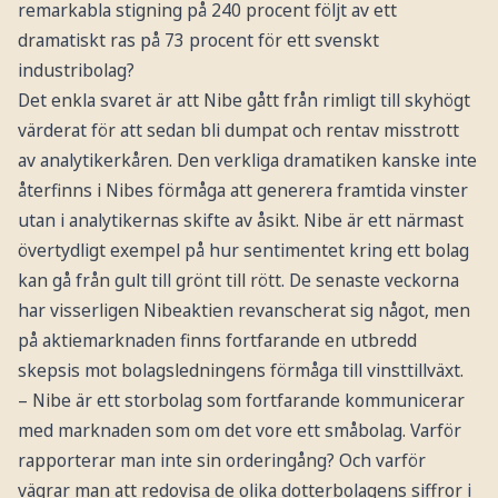
remarkabla stigning på 240 procent följt av ett
dramatiskt ras på 73 procent för ett svenskt
industribolag?
Det enkla svaret är att Nibe gått från rimligt till skyhögt
värderat för att sedan bli dumpat och rentav misstrott
av analytikerkåren. Den verkliga dramatiken kanske inte
återfinns i Nibes förmåga att generera framtida vinster
utan i analytikernas skifte av åsikt. Nibe är ett närmast
övertydligt exempel på hur sentimentet kring ett bolag
kan gå från gult till grönt till rött. De senaste veckorna
har visserligen Nibeaktien revanscherat sig något, men
på aktiemarknaden finns fortfarande en utbredd
skepsis mot bolagsledningens förmåga till vinsttillväxt.
– Nibe är ett storbolag som fortfarande kommunicerar
med marknaden som om det vore ett småbolag. Varför
rapporterar man inte sin orderingång? Och varför
vägrar man att redovisa de olika dotterbolagens siffror i