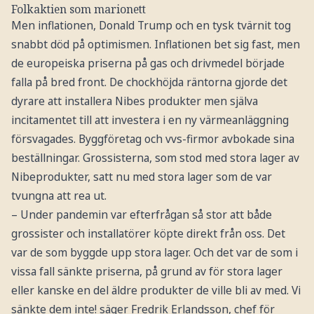
Folkaktien som marionett
Men inflationen, Donald Trump och en tysk tvärnit tog
snabbt död på optimismen. Inflationen bet sig fast, men
de europeiska priserna på gas och drivmedel började
falla på bred front. De chockhöjda räntorna gjorde det
dyrare att installera Nibes produkter men själva
incitamentet till att investera i en ny värmeanläggning
försvagades. Byggföretag och vvs-firmor avbokade sina
beställningar. Grossisterna, som stod med stora lager av
Nibeprodukter, satt nu med stora lager som de var
tvungna att rea ut.
– Under pandemin var efterfrågan så stor att både
grossister och installatörer köpte direkt från oss. Det
var de som byggde upp stora lager. Och det var de som i
vissa fall sänkte priserna, på grund av för stora lager
eller kanske en del äldre produkter de ville bli av med. Vi
sänkte dem inte! säger Fredrik Erlandsson, chef för