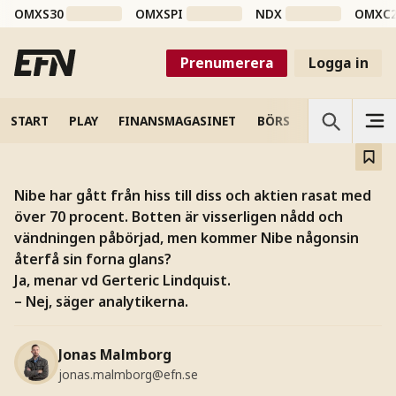
OMXS30
OMXSPI
NDX
OMXC
Kan Nibe nå toppen igen
efter det stora raset?
Prenumerera
Logga in
Aktien har kallnat. Vd:n ser ljuset medan analytikerna
tvivlar.
START
PLAY
FINANSMAGASINET
BÖRS
VETENSKAP
Nibe har gått från hiss till diss och aktien rasat med
över 70 procent. Botten är visserligen nådd och
vändningen påbörjad, men kommer Nibe någonsin
återfå sin forna glans?
Ja, menar vd Gerteric Lindquist.
– Nej, säger analytikerna.
Jonas Malmborg
jonas.malmborg@efn.se