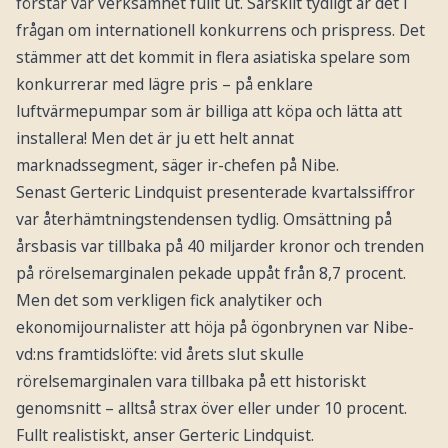
förstår vår verksamhet fullt ut. Särskilt tydligt är det i
frågan om internationell konkurrens och prispress. Det
stämmer att det kommit in flera asiatiska spelare som
konkurrerar med lägre pris – på enklare
luftvärmepumpar som är billiga att köpa och lätta att
installera! Men det är ju ett helt annat
marknadssegment, säger ir-chefen på Nibe.
Senast Gerteric Lindquist presenterade kvartalssiffror
var återhämtningstendensen tydlig. Omsättning på
årsbasis var tillbaka på 40 miljarder kronor och trenden
på rörelsemarginalen pekade uppåt från 8,7 procent.
Men det som verkligen fick analytiker och
ekonomijournalister att höja på ögonbrynen var Nibe-
vd:ns framtidslöfte: vid årets slut skulle
rörelsemarginalen vara tillbaka på ett historiskt
genomsnitt – alltså strax över eller under 10 procent.
Fullt realistiskt, anser Gerteric Lindquist.