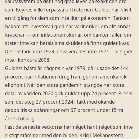
valutasystem på det i hög grad lever på exakt den oro
som Keynes ville förpassa till historien. Guldet har blivit
en tillgång för dem som inte litar på ekonomin. Tanken
bakom att investera i guld har varit enkel: om allt annat
kraschar — om inflationen skenar, om banker faller, om
stater inte kan betala sina skulder så finns guldet kvar.
Det rostade inte 1929, devalverades inte 1971 – och gick
inte i konkurs 2008.
Guldets bästa år någonsin var 1979, då rusade det 144
procent när inflationen drog fram genom amerikansk
ekonomi. När den stora pandemin stängde ner stora
delar av världen 2020 gick guldet upp 24 procent. Precis
som det steg 27 procent 2024 i takt med ökande
geopolitiska spänningar och 67 procent under förra
årets tullkrig.
Fast de senaste veckorna har något hänt något som inte
riktigt stämmer med den bilden. Krig i Mellanöstern