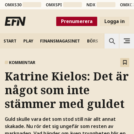
OMXS30
OMXSPI
NDX
OMXC
Prenumerera
Logga in
START
PLAY
FINANSMAGASINET
BÖRS
VETENSKAP
KOMMENTAR
Katrine Kielos: Det är
något som inte
stämmer med guldet
Guld skulle vara det som stod still när allt annat
skakade. Nu rör det sig ungefär som resten av
marknaden. Vad händer om även tryggheten blir en