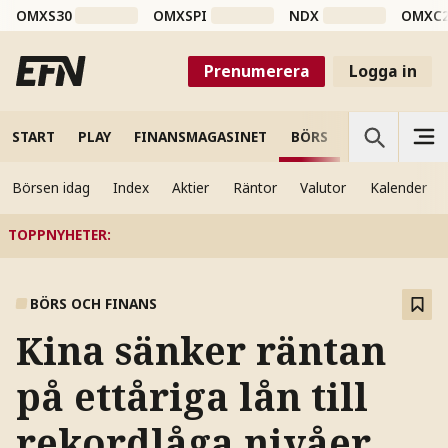
OMXS30
OMXSPI
NDX
OMXC
Prenumerera
Logga in
START
PLAY
FINANSMAGASINET
BÖRS
VETENSKAP
Börsen idag
Index
Aktier
Räntor
Valutor
Kalender
TOPPNYHETER
:
BÖRS OCH FINANS
Kina sänker räntan
på ettåriga lån till
rekordlåga nivåer