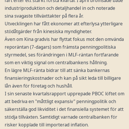
fart efter ett starkt första kvartal. I april bromsade både
industriproduktion och detaljhandel in och noterade
sina svagaste tillväxttakter på flera år.
Utvecklingen har fått ekonomer att efterlysa ytterligare
stödåtgärder från kinesiska myndigheter.
Även om Kina gradvis har flyttat fokus mot den omvända
reporäntan (7-dagars) som främsta penningpolitiska
styrmedel, ses förändringen i MLF-räntan fortfarande
som en viktig signal om centralbankens hållning.
En lägre MLF-ränta bidrar till att sänka bankernas
finansieringskostnader och kan på sikt leda till billigare
lån även för företag och hushåll.
I sin senaste kvartalsrapport upprepade PBOC löftet om
att bedriva en "måttligt expansiv" penningpolitik och
säkerställa god likviditet i det finansiella systemet för att
stödja tillväxten. Samtidigt varnade centralbanken för
risker kopplade till importerad inflation.