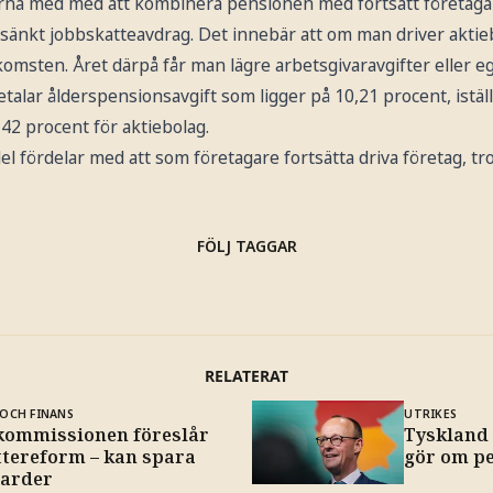
rna med med att kombinera pensionen med fortsatt företaga
örsänkt jobbskatteavdrag. Det innebär att om man driver akti
komsten. Året därpå får man lägre arbetsgivaravgifter eller eg
talar ålderspensionsavgift som ligger på 10,21 procent, iställ
,42 procent för aktiebolag.
del fördelar med att som företagare fortsätta driva företag, tro
FÖLJ TAGGAR
RELATERAT
OCH FINANS
UTRIKES
kommissionen föreslår
Tyskland 
ttereform – kan spara
gör om p
jarder