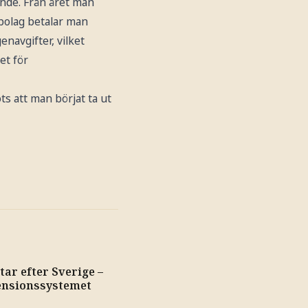
nde. Från året man
ebolag betalar man
enavgifter, vilket
et för
ts att man börjat ta ut
tar efter Sverige –
ensionssystemet