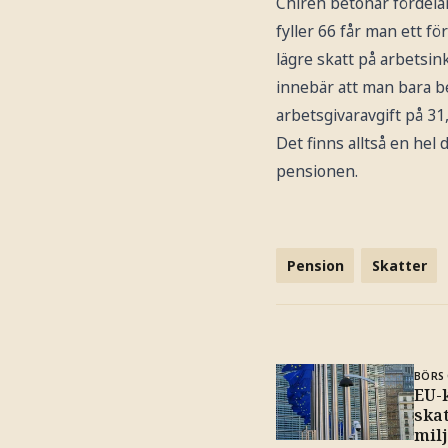
Chireh betonar fördela
fyller 66 får man ett f
lägre skatt på arbetsin
innebär att man bara be
arbetsgivaravgift på 31
Det finns alltså en hel 
pensionen.
Pension
Skatter
BÖRS 
EU-
ska
mil