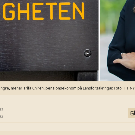
ängre, menar Trifa Chireh, pensionsekonom på Länsförsäkringar.
Foto: TT N
33
33