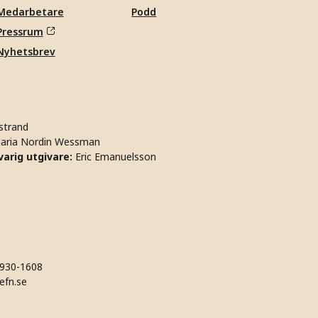
Medarbetare
Podd
Pressrum
Nyhetsbrev
strand
aria Nordin Wessman
arig utgivare:
Eric Emanuelsson
930-1608
efn.se