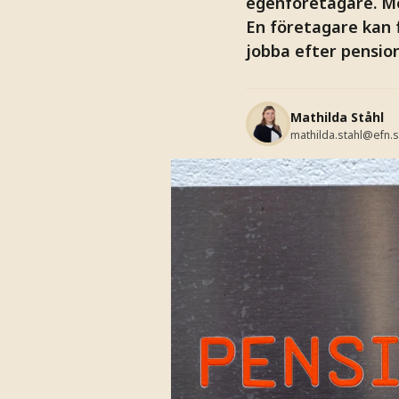
egenföretagare. Me
En företagare kan 
jobba efter pension
Mathilda Ståhl
mathilda.stahl@efn.