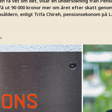
n få vet om det, visar en undersökning från Pen
få ut 90 000 kronor mer om året efter skatt genom
såldern, enligt Trifa Chireh, pensionsekonom på L
se