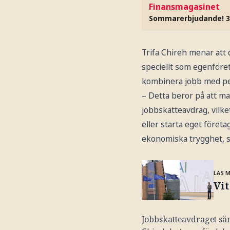
Finansmagasinet
Sommarerbjudande! 3
Trifa Chireh menar att 
speciellt som egenföre
kombinera jobb med p
– Detta beror på att ma
jobbskatteavdrag, vilke
eller starta eget föret
ekonomiska trygghet, s
LÄS 
Vit
Jobbskatteavdraget sä