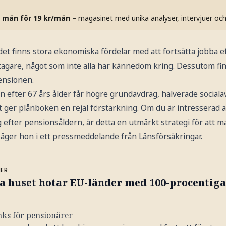
 mån för 19 kr/mån
– magasinet med unika analyser, intervjuer oc
det finns stora ekonomiska fördelar med att fortsätta jobba 
tagare, något som inte alla har kännedom kring. Dessutom fin
ensionen.
n efter 67 års ålder får högre grundavdrag, halverade socialav
t ger plånboken en rejäl förstärkning. Om du är intresserad av
ag efter pensionsåldern, är detta en utmärkt strategi för att 
äger hon i ett pressmeddelande från Länsförsäkringar.
MER
a huset hotar EU-länder med 100-procentiga
nks för pensionärer