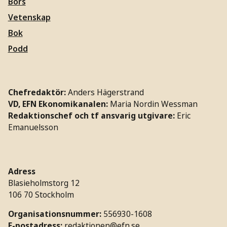
Börs
Vetenskap
Bok
Podd
Chefredaktör:
Anders Hägerstrand
VD, EFN Ekonomikanalen:
Maria Nordin Wessman
Redaktionschef och tf ansvarig utgivare:
Eric
Emanuelsson
Adress
Blasieholmstorg 12
106 70 Stockholm
Organisationsnummer:
556930-1608
E-postadress:
redaktionen@efn.se