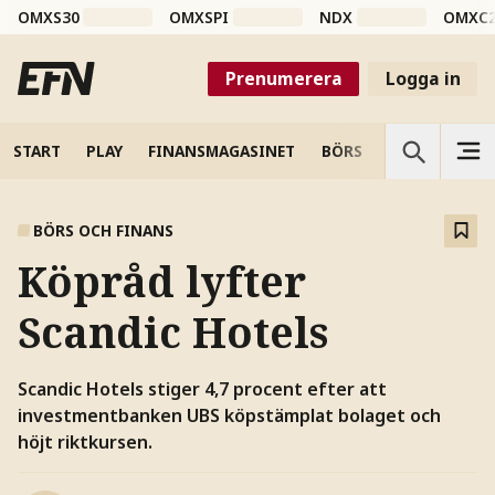
OMXS30
OMXSPI
NDX
OMXC
Prenumerera
Logga in
START
PLAY
FINANSMAGASINET
BÖRS
VETENSKAP
BÖRS OCH FINANS
Köpråd lyfter
Scandic Hotels
Scandic Hotels stiger 4,7 procent efter att
investmentbanken UBS köpstämplat bolaget och
höjt riktkursen.