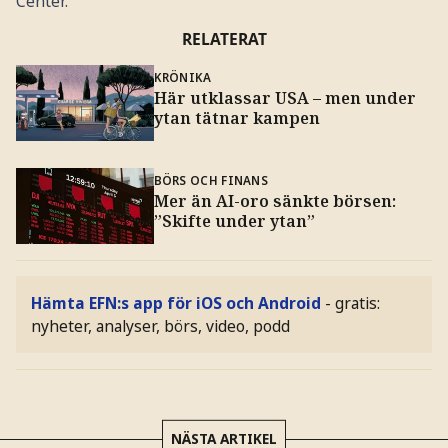
Center.
RELATERAT
KRÖNIKA
Här utklassar USA – men under
ytan tätnar kampen
BÖRS OCH FINANS
Mer än AI-oro sänkte börsen:
”Skifte under ytan”
Hämta EFN:s app för iOS och Android
- gratis:
nyheter, analyser, börs, video, podd
NÄSTA ARTIKEL