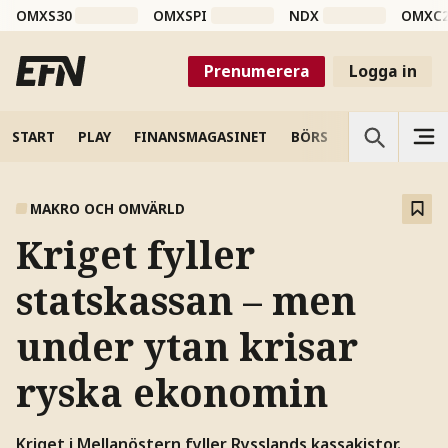
OMXS30
OMXSPI
NDX
OMXC
Prenumerera
Logga in
START
PLAY
FINANSMAGASINET
BÖRS
VETENSKAP
MAKRO OCH OMVÄRLD
Kriget fyller
statskassan – men
under ytan krisar
ryska ekonomin
Kriget i Mellanöstern fyller Rysslands kassakistor.