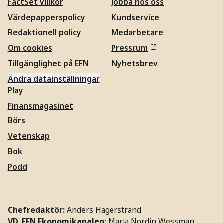
FactSet villkor
Jobba hos oss
Värdepapperspolicy
Kundservice
Redaktionell policy
Medarbetare
Om cookies
Pressrum
Tillgänglighet på EFN
Nyhetsbrev
Ändra datainställningar
Play
Finansmagasinet
Börs
Vetenskap
Bok
Podd
Chefredaktör:
Anders Hägerstrand
VD, EFN Ekonomikanalen:
Maria Nordin Wessman