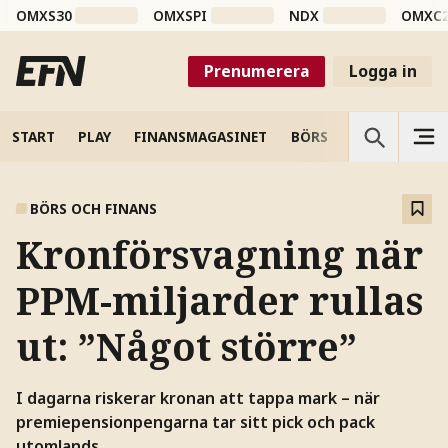
OMXS30
OMXSPI
NDX
OMXC
Prenumerera
Logga in
START
PLAY
FINANSMAGASINET
BÖRS
VETENSKAP
BÖRS OCH FINANS
Kronförsvagning när
PPM-miljarder rullas
ut: ”Något större”
I dagarna riskerar kronan att tappa mark – när
premiepensionpengarna tar sitt pick och pack
utomlands.