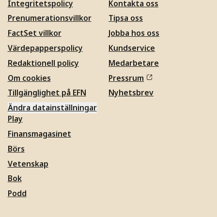
Integritetspolicy
Kontakta oss
Prenumerationsvillkor
Tipsa oss
FactSet villkor
Jobba hos oss
Värdepapperspolicy
Kundservice
Redaktionell policy
Medarbetare
Om cookies
Pressrum
Tillgänglighet på EFN
Nyhetsbrev
Ändra datainställningar
Play
Finansmagasinet
Börs
Vetenskap
Bok
Podd