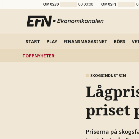
OMXS30
00:00:00
OMXSPI
0
START
PLAY
FINANSMAGASINET
BÖRS
VE
TOPPNYHETER
:
SKOGSINDUSTRIN
Lågpri
priset 
Priserna på skogsfa