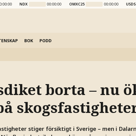
0:00:00
NDX
00:00:00
OMXC25
00:00:00
USDS
TENSKAP
BOK
PODD
sdiket borta – nu ö
på skogsfastighete
stigheter stiger försiktigt i Sverige – men i Dalar