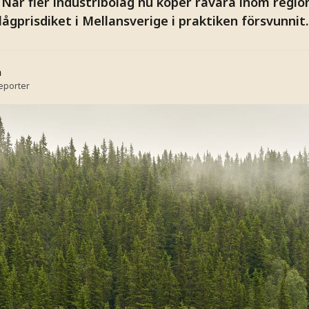
r. När fler industribolag nu köper råvara inom regi
lågprisdiket i Mellansverige i praktiken försvunnit.
n
reporter