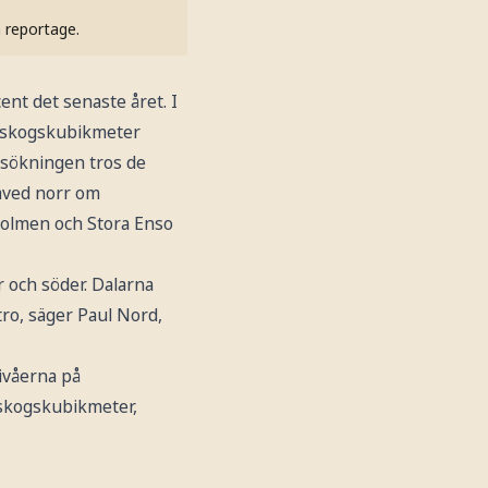
h reportage.
ent det senaste året. I
er skogskubikmeter
isökningen tros de
saved norr om
Holmen och Stora Enso
r och söder. Dalarna
tro, säger Paul Nord,
ivåerna på
 skogskubikmeter,