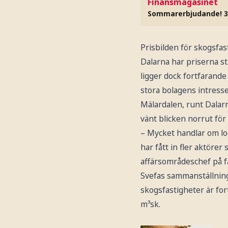
Finansmagasinet
Sommarerbjudande! 3
Prisbilden för skogsfas
Dalarna har priserna s
ligger dock fortfarand
stora bolagens intresse
Mälardalen, runt Dalar
vänt blicken norrut för
– Mycket handlar om logi
har fått in fler aktöre
affärsområdeschef på f
Svefas sammanställning
skogsfastigheter är fo
m³sk.