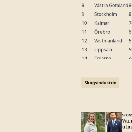
8
Västra Götaland
8
9
Stockholm
8
10
Kalmar
7
11
Örebro
6
12
Västmanland
5
13
Uppsala
5
14
Dalarna
4
15
Värmland
4
16
Gävleborg
4
Skogsindustrin
17
Västernorrland
4
18
Gotland
3
19
Jämtland
3
20
Västerbotten
3
SKOG
21
Norrbotten
3
Varn
utm
Riket
6