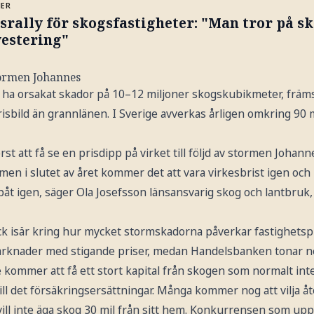
MER
srally för skogsfastigheter: "Man tror på s
vestering"
tormen Johannes
ha orsakat skador på 10–12 miljoner skogskubikmeter, främ
prisbild än grannlänen. I Sverige avverkas årligen omkring 90 
st att få se en prisdipp på virket till följd av stormen Johann
men i slutet av året kommer det att vara virkesbrist igen oc
ppåt igen, säger Ola Josefsson länsansvarig skog och lantbru
 isär kring hur mycket stormskadorna påverkar fastighetspr
marknader med stigande priser, medan Handelsbanken tonar n
kommer att få ett stort kapital från skogen som normalt inte
ll det försäkringsersättningar. Många kommer nog att vilja åt
ill inte äga skog 30 mil från sitt hem. Konkurrensen som upp