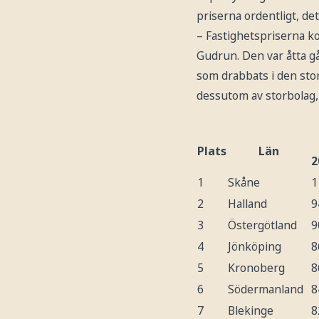
priserna ordentligt, det
– Fastighetspriserna k
Gudrun. Den var åtta g
som drabbats i den sto
dessutom av storbolag,
Plats
Län
2
1
Skåne
1
2
Halland
9
3
Östergötland
9
4
Jönköping
8
5
Kronoberg
8
6
Södermanland
8
7
Blekinge
8