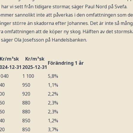
 har vi sett från tidigare stormar, säger Paul Nord på Svefa.
ommer sannolikt inte att påverkas i den omfattningen som de
ånger större än skadorna efter Johannes. Det är inte så mång
ra omfattningen att de köper ny skog. Hälften av det storms
 säger Ola Josefsson på Handelsbanken.
Kr/m³sk
Kr/m³sk
Förändring 1 år
024-12-31
2025-12-31
 040
1 100
5,8%
40
950
1,1%
00
920
2,2%
60
880
2,3%
60
880
2,3%
40
850
1,2%
20
850
3,7%