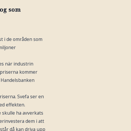
kog som
st i de områden som
miljoner
es när industrin
h priserna kommer
k, Handelsbanken
iserna. Svefa ser en
ed effekten.
 skulle ha avverkats
erinvestera dem i att
står då kan driva upp