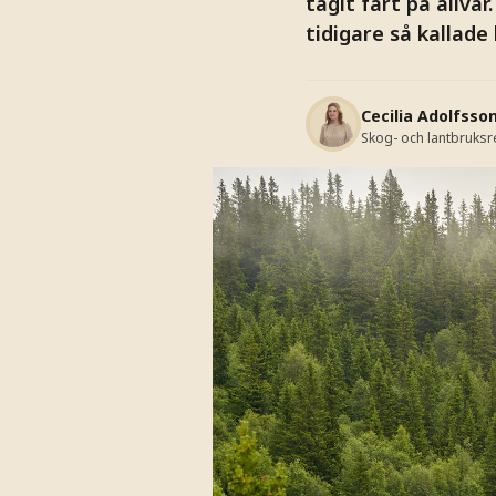
tagit fart på allva
tidigare så kallade 
Cecilia Adolfsso
Skog- och lantbruks