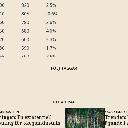
00
820
2,5%
10
805
-0,6%
60
780
2,6%
50
680
4,6%
70
600
5,3%
80
590
1,7%
65
500
7,5%
55
475
4,4%
FÖLJ TAGGAR
45
470
5,6%
25
415
-2,4%
70
385
4,1%
85
380
-1,3%
RELATERAT
30
340
3,0%
SINDUSTRIN
SKOGSINDUST
00
310
3,3%
ingen: En existentiell
Trenden:
aning för skogsindustrin
ägande i 
47,9
665,7
2,8%