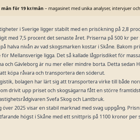
 mån för 19 kr/mån
– magasinet med unika analyser, intervjuer oc
tigheter i Sverige ligger stabilt med en prisökning på 2,8 proc
tigit med 7,5 procent det senaste året. Priserna på 500 kr p
e på halva nivån av vad skogsmarken kostar i Skåne. Bakom pr
 för Mellansverige ligga. Det så kallade lågprisdiket för mas
na och Gävleborg är nu mer eller mindre borta. Detta sedan 
 att köpa råvara och transportera den söderut.
stik, bolagen har lärt sig att transportera virke till både nor
r som drivit upp priset och skogsägarna fått en större framtids
astighetsrådgivaren Svefa Skog och Lantbruk.
 över 2025 visar en stabil marknad med svag uppgång. Prisn
rtfarande högst i Skåne med ett snittpris på 1100 kronor per