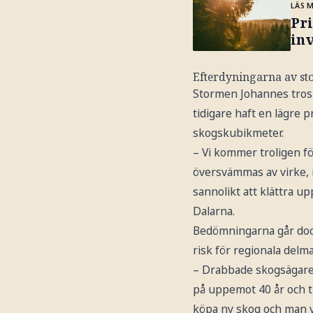
LÄS 
Pri
in
Efterdyningarna av s
Stormen Johannes tros 
tidigare haft en lägre 
skogskubikmeter.
– Vi kommer troligen för
översvämmas av virke, 
sannolikt att klättra u
Dalarna.
Bedömningarna går dock
risk för regionala del
– Drabbade skogsägare 
på uppemot 40 år och ti
köpa ny skog och man v