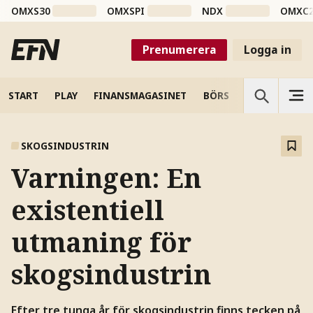
OMXS30
OMXSPI
NDX
OMXC
Prenumerera
Logga in
START
PLAY
FINANSMAGASINET
BÖRS
VETENSKAP
SKOGSINDUSTRIN
Varningen: En
existentiell
utmaning för
skogsindustrin
Efter tre tunga år för skogsindustrin finns tecken på