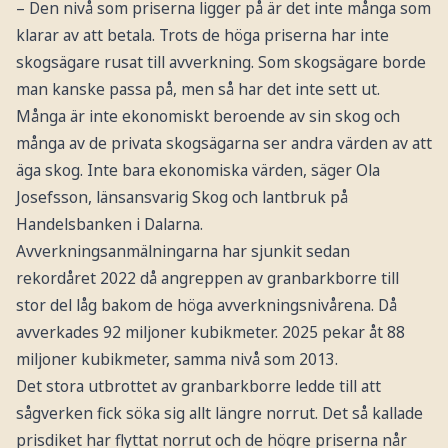
– Den nivå som priserna ligger på är det inte många som
klarar av att betala. Trots de höga priserna har inte
skogsägare rusat till avverkning. Som skogsägare borde
man kanske passa på, men så har det inte sett ut.
Många är inte ekonomiskt beroende av sin skog och
många av de privata skogsägarna ser andra värden av att
äga skog. Inte bara ekonomiska värden, säger Ola
Josefsson, länsansvarig Skog och lantbruk på
Handelsbanken i Dalarna.
Avverkningsanmälningarna har sjunkit sedan
rekordåret 2022 då angreppen av granbarkborre till
stor del låg bakom de höga avverkningsnivårena. Då
avverkades 92 miljoner kubikmeter. 2025 pekar åt 88
miljoner kubikmeter, samma nivå som 2013.
Det stora utbrottet av granbarkborre ledde till att
sågverken fick söka sig allt längre norrut. Det så kallade
prisdiket har flyttat norrut och de högre priserna når