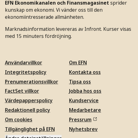
EFN Ekonomikanalen och Finansmagasinet
sprider
kunskap om ekonomi. Vi vänder oss till den
ekonomiintresserade allmänheten.
Marknadsinformation levereras av Infront. Kurser visas
med 15 minuters fördröjning.
Användarvillkor
Om EFN
Integritetspolicy
Kontakta oss
Prenumerationsvillkor
Tipsa oss
FactSet villkor
Jobba hos oss
Värdepapperspolicy
Kundservice
Redaktionell policy
Medarbetare
Om cookies
Pressrum
Tillgänglighet på EFN
Nyhetsbrev