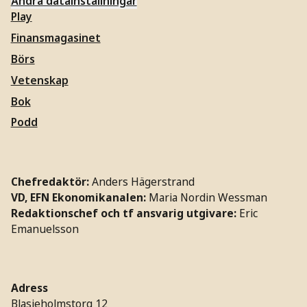
Ändra datainställningar
Play
Finansmagasinet
Börs
Vetenskap
Bok
Podd
Chefredaktör:
Anders Hägerstrand
VD, EFN Ekonomikanalen:
Maria Nordin Wessman
Redaktionschef och tf ansvarig utgivare:
Eric
Emanuelsson
Adress
Blasieholmstorg 12