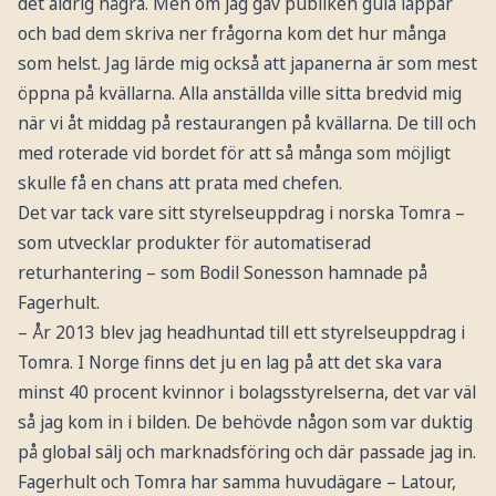
det aldrig några. Men om jag gav publiken gula lappar
och bad dem skriva ner frågorna kom det hur många
som helst. Jag lärde mig också att japanerna är som mest
öppna på kvällarna. Alla anställda ville sitta bredvid mig
när vi åt middag på restaurangen på kvällarna. De till och
med roterade vid bordet för att så många som möjligt
skulle få en chans att prata med chefen.
Det var tack vare sitt styrelseuppdrag i norska Tomra –
som utvecklar produkter för automatiserad
returhantering – som Bodil Sonesson hamnade på
Fagerhult.
– År 2013 blev jag headhuntad till ett styrelseuppdrag i
Tomra. I Norge finns det ju en lag på att det ska vara
minst 40 procent kvinnor i bolagsstyrelserna, det var väl
så jag kom in i bilden. De behövde någon som var duktig
på global sälj och marknadsföring och där passade jag in.
Fagerhult och Tomra har samma huvudägare – Latour,