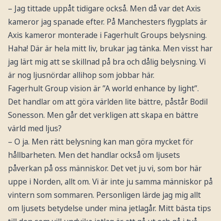
– Jag tittade uppåt tidigare också. Men då var det Axis
kameror jag spanade efter. På Manchesters flygplats är
Axis kameror monterade i Fagerhult Groups belysning.
Haha! Där är hela mitt liv, brukar jag tänka. Men visst har
jag lärt mig att se skillnad på bra och dålig belysning. Vi
är nog ljusnördar allihop som jobbar här.
Fagerhult Group vision är ”A world enhance by light”.
Det handlar om att göra världen lite bättre, påstår Bodil
Sonesson. Men går det verkligen att skapa en bättre
värld med ljus?
– O ja. Men rätt belysning kan man göra mycket för
hållbarheten. Men det handlar också om ljusets
påverkan på oss människor. Det vet ju vi, som bor här
uppe i Norden, allt om. Vi är inte ju samma människor på
vintern som sommaren. Personligen lärde jag mig allt
om ljusets betydelse under mina jetlagår. Mitt bästa tips