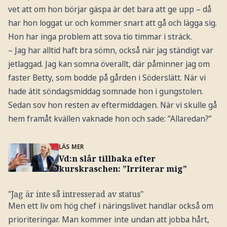
vet att om hon börjar gäspa är det bara att ge upp – då
har hon loggat ur och kommer snart att gå och lägga sig.
Hon har inga problem att sova tio timmar i sträck.
– Jag har alltid haft bra sömn, också när jag ständigt var
jetlaggad. Jag kan somna överallt, där påminner jag om
faster Betty, som bodde på gården i Söderslätt. När vi
hade ätit söndagsmiddag somnade hon i gungstolen.
Sedan sov hon resten av eftermiddagen. När vi skulle gå
hem framåt kvällen vaknade hon och sade: ”Allaredan?”
LÄS MER
Vd:n slår tillbaka efter
kurskraschen: ”Irriterar mig”
"Jag är inte så intresserad av status"
Men ett liv om hög chef i näringslivet handlar också om
prioriteringar. Man kommer inte undan att jobba hårt,