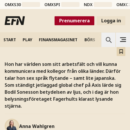
OMXS30
OMXSPI
NDX
OMXC
Ljusnörden som alltid tittar
uppåt
Prenumerera
Logga in
Fagerhults vd Bodil Sonesson: Smart belysning är
framtiden.
START
PLAY
FINANSMAGASINET
BÖRS
VETENSKAP
Hon har världen som sitt arbetsfält och vill kunna
kommunicera med kollegor från olika länder. Därför
talar hon sex språk flytande – samt lite japanska.
Som ständigt jetlaggad global chef på Axis lärde sig
Bodil Sonesson betydelsen av ljus, och i dag är hon
belysningsföretaget Fagerhults klarast lysande
stjärna.
Anna Wahlgren