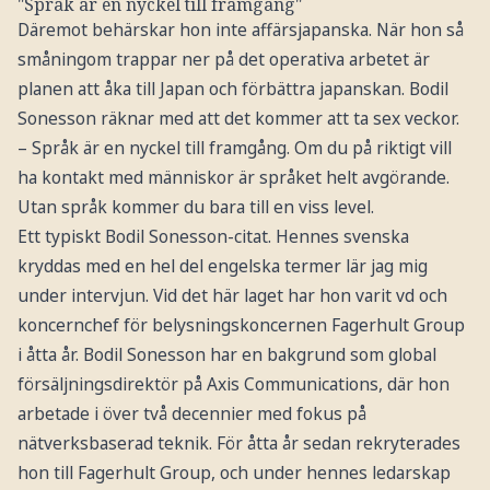
"Språk är en nyckel till framgång"
Däremot behärskar hon inte affärsjapanska. När hon så
småningom trappar ner på det operativa arbetet är
planen att åka till Japan och förbättra japanskan. Bodil
Sonesson räknar med att det kommer att ta sex veckor.
– Språk är en nyckel till framgång. Om du på riktigt vill
ha kontakt med människor är språket helt avgörande.
Utan språk kommer du bara till en viss level.
Ett typiskt Bodil Sonesson-citat. Hennes svenska
kryddas med en hel del engelska termer lär jag mig
under intervjun. Vid det här laget har hon varit vd och
koncernchef för belysningskoncernen Fagerhult Group
i åtta år. Bodil Sonesson har en bakgrund som global
försäljningsdirektör på Axis Communications, där hon
arbetade i över två decennier med fokus på
nätverksbaserad teknik. För åtta år sedan rekryterades
hon till Fagerhult Group, och under hennes ledarskap