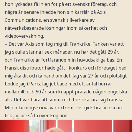
hon lyckades få in en fot på ett svenskt företag, och
några år senare inledde hon sin karriär på Axis
Communications, en svensk tillverkare av
nätverksbaserade lösningar inom säkerhet och
videoövervakning.
– Det var Axis som tog mig till Frankrike. Tanken var att
jag skulle stanna i sex månader, nu har det gått 29 år,
och Frankrike är fortfarande min huvudsakliga bas. En
fransk distributör hade gått i konkurs och företaget bad
mig åka dit och ta hand om det. Jag var 27 år och plötsligt
bodde jag i Paris. Jag jobbade med ett antal herrar
mellan 40 och 50 år som knappt pratade någon engelska
alls. Det var bara att simma och försöka lära sig franska.
Min inlärningskurva var extrem. Det gick bra och snart
fick jag också ta över England.