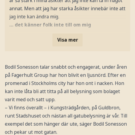
är så stark i mina åsikter att jag inte kan ta in något
annat. Men att jag har starka åsikter innebär inte att
jag inte kan ändra mig.
… det känner folk inte till om mig
Visa mer
Bodil Sonesson talar snabbt och engagerat, under åren
på Fagerhult Group har hon blivit en ljusnörd. Efter en
promenad i Stockholms city har hon ont i nacken. Hon
kan inte låta bli att titta på all belysning som bolaget
varit med och satt upp.
– Vi finns överallt – i Kungsträdgården, på Guldbron,
runt Stadshuset och nästan all gatubelysning är vår. Till
exempel det som hänger där ute, säger Bodil Sonesson
och pekar ut mot gatan.