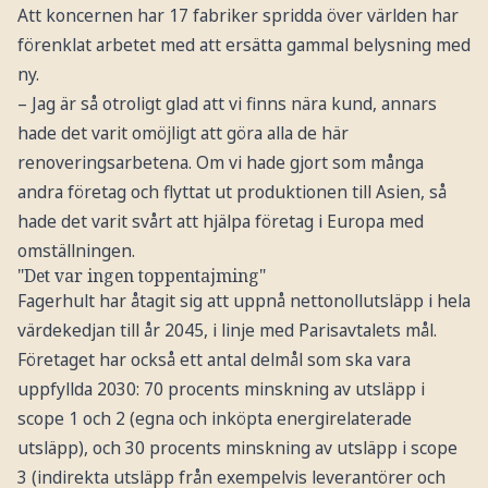
Att koncernen har 17 fabriker spridda över världen har
förenklat arbetet med att ersätta gammal belysning med
ny.
– Jag är så otroligt glad att vi finns nära kund, annars
hade det varit omöjligt att göra alla de här
renoveringsarbetena. Om vi hade gjort som många
andra företag och flyttat ut produktionen till Asien, så
hade det varit svårt att hjälpa företag i Europa med
omställningen.
"Det var ingen toppentajming"
Fagerhult har åtagit sig att uppnå nettonollutsläpp i hela
värdekedjan till år 2045, i linje med Parisavtalets mål.
Företaget har också ett antal delmål som ska vara
uppfyllda 2030: 70 procents minskning av utsläpp i
scope 1 och 2 (egna och inköpta energirelaterade
utsläpp), och 30 procents minskning av utsläpp i scope
3 (indirekta utsläpp från exempelvis leverantörer och