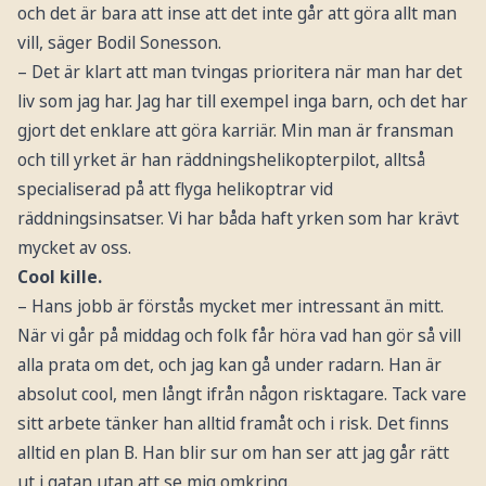
och det är bara att inse att det inte går att göra allt man
vill, säger Bodil Sonesson.
– Det är klart att man tvingas prioritera när man har det
liv som jag har. Jag har till exempel inga barn, och det har
gjort det enklare att göra karriär. Min man är fransman
och till yrket är han räddningshelikopterpilot, alltså
specialiserad på att flyga helikoptrar vid
räddningsinsatser. Vi har båda haft yrken som har krävt
mycket av oss.
Cool kille.
– Hans jobb är förstås mycket mer intressant än mitt.
När vi går på middag och folk får höra vad han gör så vill
alla prata om det, och jag kan gå under radarn. Han är
absolut cool, men långt ifrån någon risktagare. Tack vare
sitt arbete tänker han alltid framåt och i risk. Det finns
alltid en plan B. Han blir sur om han ser att jag går rätt
ut i gatan utan att se mig omkring.