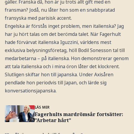
gäller. Franska då, hon är ju trots allt gift med en
fransman? Jodå, nu låter hon som en snabbpratad
fransyska med parisisk accent.
Engelska är förstås inget problem, men italienska? Jag
har ju hört talas om det berömda talet. När Fagerhult
hade förvärvat italienska Iguzzini, världens mest
exklusiva belysningsföretag, höll Bodil Sonesson tal till
medarbetarna – på italienska. Hon demonstrerar genom
att tala italienska och i mina öron låter det klockrent.
Slutligen skiftar hon till japanska. Under Axisåren
pendlade hon periodvis till Japan, och lärde sig
konversationsjapanska.
LÄS MER
Fagerhults mardrömsår fortsätter:
”Arbetar hårt”