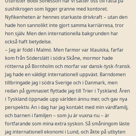
Utbrister Bodil Sonesson när vi sätter oss till rätta på
sushikrogen som ligger granne med kontoret.
Nyfikenheten är hennes starkaste drivkraft – utan den
hade hon sannolikt inte gjort samma karriärresa, tror
hon själv. Men den internationella bakgrunden har
också haft betydelse.
– Jag är född i Malmö. Men farmor var litauiska, farfar
kom från Söderslätt i södra Skåne, mormor hade
rötterna på Bornholm och morfar var dansk-tysk-fransk.
Jag hade en väldigt internationell uppväxt. Barndomen
tillbringade jag i södra Sverige och i Danmark, men
redan på gymnasiet flyttade jag till Trier i Tyskland. Åren
i Tyskland öppnade upp världen ännu mer, och gav nya
perspektiv. Än i dag har jag kontakt med min värdfamilj,
och barnen i familjen – som ju är vuxna nu – är
fortfarande som mina extra syskon. Så småningom läste
jag internationell ekonomi i Lund, och åkte på utbyten