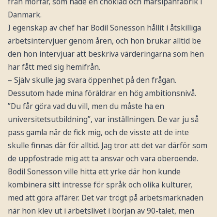
från morfar, som hade en choklad och marsipanfabrik i
Danmark.
I egenskap av chef har Bodil Sonesson hållit i åtskilliga
arbetsintervjuer genom åren, och hon brukar alltid be
den hon intervjuar att beskriva värderingarna som hen
har fått med sig hemifrån.
– Själv skulle jag svara öppenhet på den frågan.
Dessutom hade mina föräldrar en hög ambitionsnivå.
”Du får göra vad du vill, men du måste ha en
universitetsutbildning”, var inställningen. De var ju så
pass gamla när de fick mig, och de visste att de inte
skulle finnas där för alltid. Jag tror att det var därför som
de uppfostrade mig att ta ansvar och vara oberoende.
Bodil Sonesson ville hitta ett yrke där hon kunde
kombinera sitt intresse för språk och olika kulturer,
med att göra affärer. Det var trögt på arbetsmarknaden
när hon klev ut i arbetslivet i början av 90-talet, men