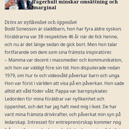
Fagerhult minskar omsättning och
marginal
Drivs av nyfikenhet och öppenhet
Bodil Sonesson är sladdbarn, hon har fyra äldre syskon.
Föräldrarna var 38 respektive 46 år när de fick henne,
och nu är det länge sedan de gick bort. Men hon talar
fortfarande om dem som sina främsta inspiratörer.
– Mamma var docent i massmedier och kommunikation,
och hon var väldigt före sin tid. Hon disputerade redan
1979, om hur tv och videovåld påverkar barn och unga.
Hon var först i världen att visa på en påverkan. Hon sade
alltid att våld föder våld. Pappa var barnpsykiater.
Ledorden för mina föräldrar var nyfikenhet och
öppenhet, och det har jag haft med mig i livet. De har
varit mina främsta drivkrafter, och påverkat min syn på
ledarskap. Intresset för entreprenörskap kommer nog