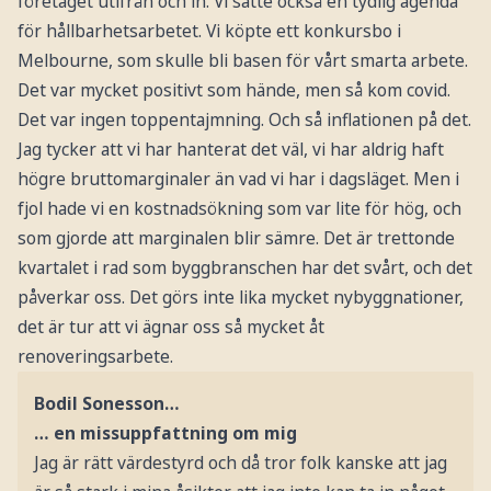
företaget utifrån och in. Vi satte också en tydlig agenda
för hållbarhetsarbetet. Vi köpte ett konkursbo i
Melbourne, som skulle bli basen för vårt smarta arbete.
Det var mycket positivt som hände, men så kom covid.
Det var ingen toppentajmning. Och så inflationen på det.
Jag tycker att vi har hanterat det väl, vi har aldrig haft
högre bruttomarginaler än vad vi har i dagsläget. Men i
fjol hade vi en kostnadsökning som var lite för hög, och
som gjorde att marginalen blir sämre. Det är trettonde
kvartalet i rad som byggbranschen har det svårt, och det
påverkar oss. Det görs inte lika mycket nybyggnationer,
det är tur att vi ägnar oss så mycket åt
renoveringsarbete.
Bodil Sonesson…
… en missuppfattning om mig
Jag är rätt värdestyrd och då tror folk kanske att jag