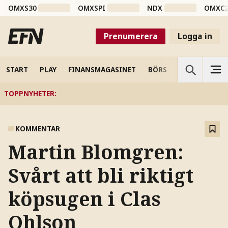
OMXS30
OMXSPI
NDX
OMXC
Prenumerera
Logga in
START
PLAY
FINANSMAGASINET
BÖRS
VETENSKAP
TOPPNYHETER
:
KOMMENTAR
Martin Blomgren:
Svårt att bli riktigt
köpsugen i Clas
Ohlson