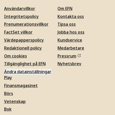
Användarvillkor
Om EFN
Integritetspolicy
Kontakta oss
Prenumerationsvillkor
Tipsa oss
FactSet villkor
Jobba hos oss
Värdepapperspolicy
Kundservice
Redaktionell policy
Medarbetare
Om cookies
Pressrum
Tillgänglighet på EFN
Nyhetsbrev
Ändra datainställningar
Play
Finansmagasinet
Börs
Vetenskap
Bok