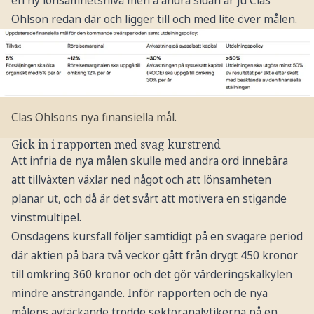
en ny lönsamhetsnivå men å andra sidan är ju Clas
Ohlson redan där och ligger till och med lite över målen.
Clas Ohlsons nya finansiella mål.
Gick in i rapporten med svag kurstrend
Att infria de nya målen skulle med andra ord innebära
att tillväxten växlar ned något och att lönsamheten
planar ut, och då är det svårt att motivera en stigande
vinstmultipel.
Onsdagens kursfall följer samtidigt på en svagare period
där aktien på bara två veckor gått från drygt 450 kronor
till omkring 360 kronor och det gör värderingskalkylen
mindre ansträngande. Inför rapporten och de nya
målens avtäckande trodde sektoranalytikerna på en