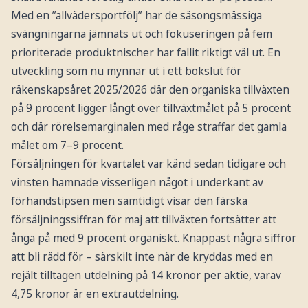
Med en ”allvädersportfölj” har de säsongsmässiga
svängningarna jämnats ut och fokuseringen på fem
prioriterade produktnischer har fallit riktigt väl ut. En
utveckling som nu mynnar ut i ett bokslut för
räkenskapsåret 2025/2026 där den organiska tillväxten
på 9 procent ligger långt över tillväxtmålet på 5 procent
och där rörelsemarginalen med råge straffar det gamla
målet om 7–9 procent.
Försäljningen för kvartalet var känd sedan tidigare och
vinsten hamnade visserligen något i underkant av
förhandstipsen men samtidigt visar den färska
försäljningssiffran för maj att tillväxten fortsätter att
ånga på med 9 procent organiskt. Knappast några siffror
att bli rädd för – särskilt inte när de kryddas med en
rejält tilltagen utdelning på 14 kronor per aktie, varav
4,75 kronor är en extrautdelning.