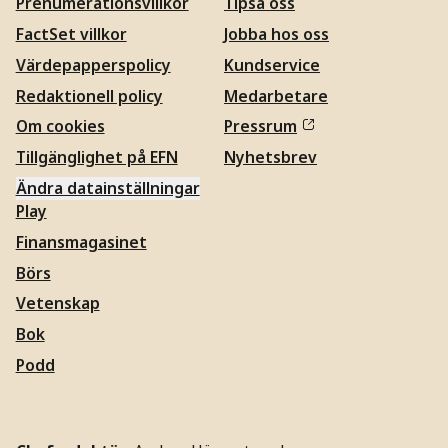
Prenumerationsvillkor
Tipsa oss
FactSet villkor
Jobba hos oss
Värdepapperspolicy
Kundservice
Redaktionell policy
Medarbetare
Om cookies
Pressrum
Tillgänglighet på EFN
Nyhetsbrev
Ändra datainställningar
Play
Finansmagasinet
Börs
Vetenskap
Bok
Podd