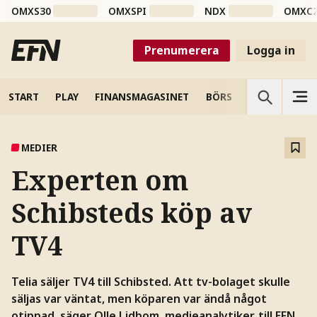
OMXS30
OMXSPI
NDX
OMXC
Prenumerera
Logga in
START
PLAY
FINANSMAGASINET
BÖRS
VETENSKAP
MEDIER
Experten om
Schibsteds köp av
TV4
Telia säljer TV4 till Schibsted. Att tv-bolaget skulle
säljas var väntat, men köparen var ändå något
otippad, säger Olle Lidbom, medieanalytiker, till EFN