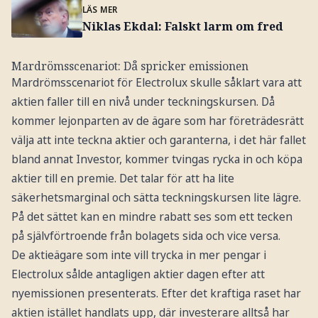
LÄS MER
Niklas Ekdal: Falskt larm om fred
Mardrömsscenariot: Då spricker emissionen
Mardrömsscenariot för Electrolux skulle såklart vara att
aktien faller till en nivå under teckningskursen. Då
kommer lejonparten av de ägare som har företrädesrätt
välja att inte teckna aktier och garanterna, i det här fallet
bland annat Investor, kommer tvingas rycka in och köpa
aktier till en premie. Det talar för att ha lite
säkerhetsmarginal och sätta teckningskursen lite lägre.
På det sättet kan en mindre rabatt ses som ett tecken
på självförtroende från bolagets sida och vice versa.
De aktieägare som inte vill trycka in mer pengar i
Electrolux sålde antagligen aktier dagen efter att
nyemissionen presenterats. Efter det kraftiga raset har
aktien istället handlats upp, där investerare alltså har