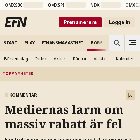
OMXS30
OMXSPI
NDX
OMXC
Prenumerera
Logga in
START
PLAY
FINANSMAGASINET
BÖRS
VETENSKAP
Börsen idag
Index
Aktier
Räntor
Valutor
Kalender
TOPPNYHETER
:
KOMMENTAR
Mediernas larm om
massiv rabatt är fel
Electrolux gör en massiv nyemission till en gigantisk