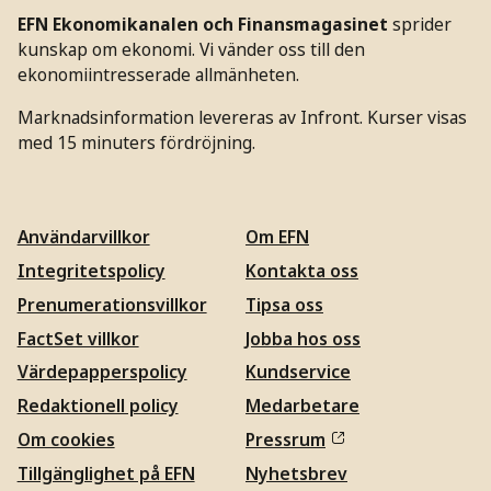
EFN Ekonomikanalen och Finansmagasinet
sprider
kunskap om ekonomi. Vi vänder oss till den
ekonomiintresserade allmänheten.
Marknadsinformation levereras av Infront. Kurser visas
med 15 minuters fördröjning.
Användarvillkor
Om EFN
Integritetspolicy
Kontakta oss
Prenumerationsvillkor
Tipsa oss
FactSet villkor
Jobba hos oss
Värdepapperspolicy
Kundservice
Redaktionell policy
Medarbetare
Om cookies
Pressrum
Tillgänglighet på EFN
Nyhetsbrev