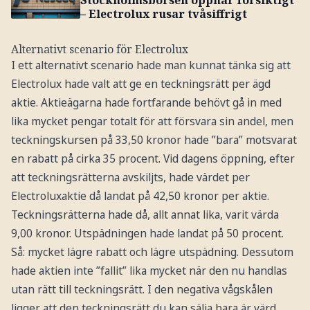
Stockholmsbörsen öppnar försiktigt
– Electrolux rusar tvåsiffrigt
Alternativt scenario för Electrolux
I ett alternativt scenario hade man kunnat tänka sig att
Electrolux hade valt att ge en teckningsrätt per ägd
aktie. Aktieägarna hade fortfarande behövt gå in med
lika mycket pengar totalt för att försvara sin andel, men
teckningskursen på 33,50 kronor hade ”bara” motsvarat
en rabatt på cirka 35 procent. Vid dagens öppning, efter
att teckningsrätterna avskiljts, hade värdet per
Electroluxaktie då landat på 42,50 kronor per aktie.
Teckningsrätterna hade då, allt annat lika, varit värda
9,00 kronor. Utspädningen hade landat på 50 procent.
Så: mycket lägre rabatt och lägre utspädning. Dessutom
hade aktien inte ”fallit” lika mycket när den nu handlas
utan rätt till teckningsrätt. I den negativa vågskålen
ligger att den teckningsrätt du kan sälja bara är värd