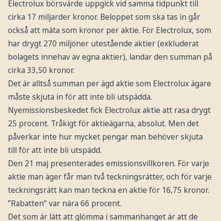
Electrolux börsvärde uppgick vid samma tidpunkt till
cirka 17 miljarder kronor. Beloppet som ska tas in går
också att mäta som kronor per aktie. För Electrolux, som
har drygt 270 miljoner utestående aktier (exkluderat
bolagets innehav av egna aktier), landar den summan på
cirka 33,50 kronor.
Det är alltså summan per ägd aktie som Electrolux ägare
måste skjuta in för att inte bli utspädda.
Nyemissionsbeskedet fick Electrolux aktie att rasa drygt
25 procent. Tråkigt för aktieägarna, absolut. Men det
påverkar inte hur mycket pengar man behöver skjuta
till för att inte bli utspädd.
Den 21 maj presenterades emissionsvillkoren. För varje
aktie man äger får man två teckningsrätter, och för varje
teckningsrätt kan man teckna en aktie för 16,75 kronor.
”Rabatten” var nära 66 procent.
Det som är lätt att glömma i sammanhanget är att de