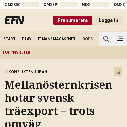
OMXS30
OMXSPI
NDX
OMXC
Prenumerera
Logga in
START
PLAY
FINANSMAGASINET
BÖRS
VETENSKAP
TOPPNYHETER
:
KONFLIKTEN I IRAN
Mellanösternkrisen
hotar svensk
träexport – trots
omväg