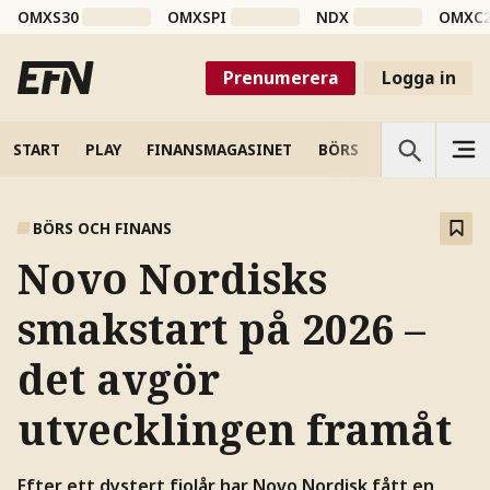
OMXS30
OMXSPI
NDX
OMXC
Prenumerera
Logga in
START
PLAY
FINANSMAGASINET
BÖRS
VETENSKAP
BÖRS OCH FINANS
Novo Nordisks
smakstart på 2026 –
det avgör
utvecklingen framåt
Efter ett dystert fjolår har Novo Nordisk fått en