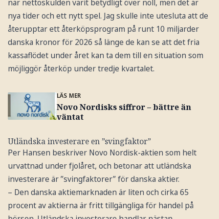
när nettoskulden varit betydligt över noll, men det är
nya tider och ett nytt spel. Jag skulle inte utesluta att de
återupptar ett återköpsprogram på runt 10 miljarder
danska kronor för 2026 så länge de kan se att det fria
kassaflödet under året kan ta dem till en situation som
möjliggör återköp under tredje kvartalet.
LÄS MER
Novo Nordisks siffror – bättre än
väntat
Utländska investerare en ”svingfaktor”
Per Hansen beskriver Novo Nordisk-aktien som helt
urvattnad under fjolåret, och betonar att utländska
investerare är ”svingfaktorer” för danska aktier.
– Den danska aktiemarknaden är liten och cirka 65
procent av aktierna är fritt tillgängliga för handel på
börsen. Utländska investerare handlar nästan