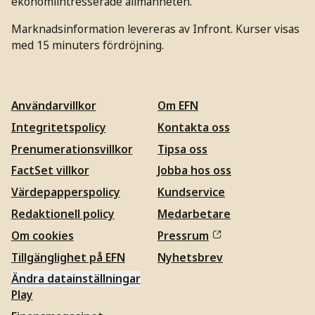
ekonomiintresserade allmänheten.
Marknadsinformation levereras av Infront. Kurser visas
med 15 minuters fördröjning.
Användarvillkor
Om EFN
Integritetspolicy
Kontakta oss
Prenumerationsvillkor
Tipsa oss
FactSet villkor
Jobba hos oss
Värdepapperspolicy
Kundservice
Redaktionell policy
Medarbetare
Om cookies
Pressrum
Tillgänglighet på EFN
Nyhetsbrev
Ändra datainställningar
Play