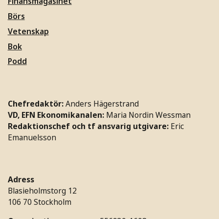
Finansmagasinet
Börs
Vetenskap
Bok
Podd
Chefredaktör:
Anders Hägerstrand
VD, EFN Ekonomikanalen:
Maria Nordin Wessman
Redaktionschef och tf ansvarig utgivare:
Eric
Emanuelsson
Adress
Blasieholmstorg 12
106 70 Stockholm