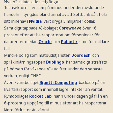
Nya AI-relaterade nedgångar
Techsektorn – ensam på minus under den avslutande
handeln – tyngdes bland annat av att Softbank sålt hela
sitt innehav i
Nvidia
värt dryga 5 miljarder dollar.
Samtidigt tappade AI-bolaget
Coreweave
över 16
procent efter att ha rapporterat om förseningar för
datacenter medan
Oracle
och
Palantir
stod för mildare
fall.
Mindre bolag som matbudstjänsten
Doordash
och
språkinlärningsappen
Duolingo
har samtidigt straffats
på börsen för växande AI-utgifter under den senaste
veckan, enligt CNBC.
Även kvantbolaget
Rigetti Computing
backade på en
kvartalsrapport som innehöll lägre intäkter än väntat.
Rymdbolaget
Rocket Lab
hann under dagen gå från en
6-procentig uppgång till minus efter att ha rapporterat
lägre förluster än väntat.