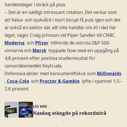
handelsdagar i sträck på plus.
– Det är en väldigt intressant rotation. Det verkar som
att hälsa- och sjukvård i stort börjat få puls igen och det
är också en sektor där allt inte handlar om AI i det här
läget, säger Craig Johnson vid Piper Sandler till CNBC.
Moderna
och
Pfizer
tillhörde de största S&P 500-
vinnarna och
Merck
toppade Dow med en uppgång på
4,8 procent efter positiva studieresultat för
cancerläkemedlet Keytruda.
Defensiva aktier med konsumentfokus som
McDonalds
,
Coca-Cola
och
Procter & Gamble
lyfte i spannet 1,5–
2,6 procent.
LÄS MER
Nasdaq stängde på rekordnivå