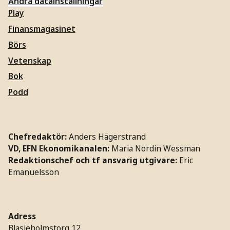
Ändra datainställningar
Play
Finansmagasinet
Börs
Vetenskap
Bok
Podd
Chefredaktör:
Anders Hägerstrand
VD, EFN Ekonomikanalen:
Maria Nordin Wessman
Redaktionschef och tf ansvarig utgivare:
Eric
Emanuelsson
Adress
Blasieholmstorg 12