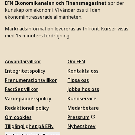
EFN Ekonomikanalen och Finansmagasinet
sprider
kunskap om ekonomi. Vi vänder oss till den
ekonomiintresserade allmänheten.
Marknadsinformation levereras av Infront. Kurser visas
med 15 minuters fördröjning.
Användarvillkor
Om EFN
Integritetspolicy
Kontakta oss
Prenumerationsvillkor
Tipsa oss
FactSet villkor
Jobba hos oss
Värdepapperspolicy
Kundservice
Redaktionell policy
Medarbetare
Om cookies
Pressrum
Tillgänglighet på EFN
Nyhetsbrev