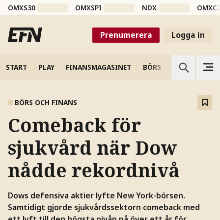
OMXS30
OMXSPI
NDX
OMXC
Prenumerera
Logga in
START
PLAY
FINANSMAGASINET
BÖRS
VETENSKAP
BÖRS OCH FINANS
Comeback för
sjukvård när Dow
nådde rekordnivå
Dows defensiva aktier lyfte New York-börsen.
Samtidigt gjorde sjukvårdssektorn comeback med
ett lyft till den högsta nivån på över ett år för