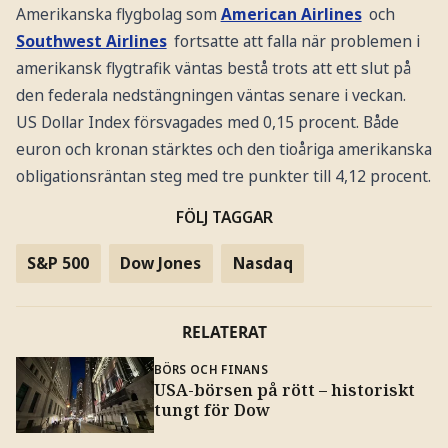
Amerikanska flygbolag som
American Airlines
och
Southwest Airlines
fortsatte att falla när problemen i
amerikansk flygtrafik väntas bestå trots att ett slut på
den federala nedstängningen väntas senare i veckan.
US Dollar Index försvagades med 0,15 procent. Både
euron och kronan stärktes och den tioåriga amerikanska
obligationsräntan steg med tre punkter till 4,12 procent.
FÖLJ TAGGAR
S&P 500
Dow Jones
Nasdaq
RELATERAT
BÖRS OCH FINANS
USA-börsen på rött – historiskt
tungt för Dow