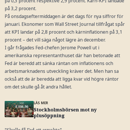
på 0,3 procent respektive 2,9 procent. Kärn-KPI landade
på 3,2 procent.
På onsdagseftermiddagen är det dags för nya siffror för
januari. Ekonomer som Wall Street Journal tillfrågat spår
att KPI landar på 2,8 procent och kärninflationen på 3,1
procent – det vill säga något lägre än december.
I går frågades Fed-chefen Jerome Powell ut i
amerikanska representanthuset där han betonade att
Fed är beredd att sänka räntan om inflationens och
arbetsmarknadens utveckling kräver det. Men han sa
också att de är beredda att ligga kvar vid högre räntor
om det skulle gå åt andra hållet.
LÄS MER
Stockholmsbörsen mot ny
plusöppning
”Skulle få Fed att avvakta”