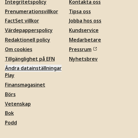
Integritetspolicy
Kontakta oss
Prenumerationsvillkor
Tipsa oss
FactSet villkor
Jobba hos oss
Värdepapperspolicy
Kundservice
Redaktionell policy
Medarbetare
Om cookies
Pressrum
Tillgänglighet på EFN
Nyhetsbrev
Ändra datainställningar
Play
Finansmagasinet
Börs
Vetenskap
Bok
Podd