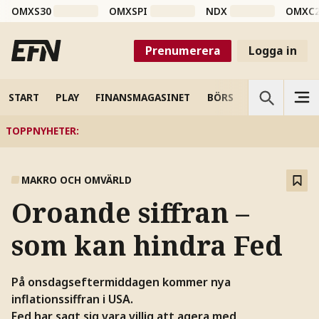
OMXS30
OMXSPI
NDX
OMXC
Prenumerera
Logga in
START
PLAY
FINANSMAGASINET
BÖRS
VETENSKAP
TOPPNYHETER
:
MAKRO OCH OMVÄRLD
Oroande siffran –
som kan hindra Fed
På onsdagseftermiddagen kommer nya
inflationssiffran i USA.
Fed har sagt sig vara villig att agera med