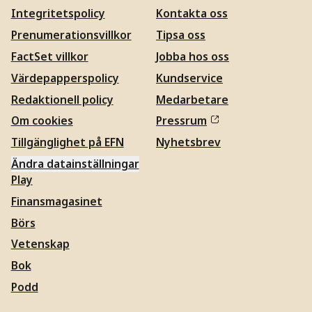
Integritetspolicy
Kontakta oss
Prenumerationsvillkor
Tipsa oss
FactSet villkor
Jobba hos oss
Värdepapperspolicy
Kundservice
Redaktionell policy
Medarbetare
Om cookies
Pressrum
Tillgänglighet på EFN
Nyhetsbrev
Ändra datainställningar
Play
Finansmagasinet
Börs
Vetenskap
Bok
Podd