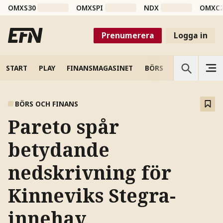
OMXS30
OMXSPI
NDX
OMXC
Prenumerera
Logga in
START
PLAY
FINANSMAGASINET
BÖRS
VETENSKAP
BÖRS OCH FINANS
Pareto spår
betydande
nedskrivning för
Kinneviks Stegra-
innehav