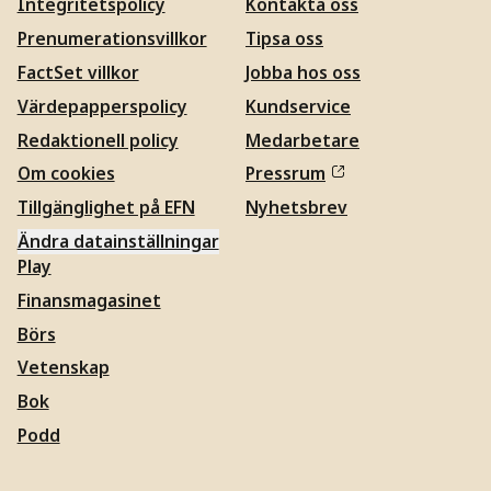
Integritetspolicy
Kontakta oss
Prenumerationsvillkor
Tipsa oss
FactSet villkor
Jobba hos oss
Värdepapperspolicy
Kundservice
Redaktionell policy
Medarbetare
Om cookies
Pressrum
Tillgänglighet på EFN
Nyhetsbrev
Ändra datainställningar
Play
Finansmagasinet
Börs
Vetenskap
Bok
Podd