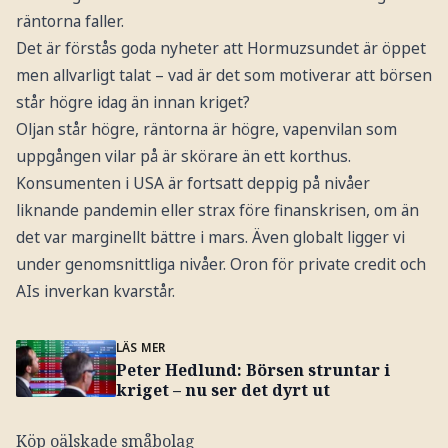
räntorna faller.
Det är förstås goda nyheter att Hormuzsundet är öppet
men allvarligt talat – vad är det som motiverar att börsen
står högre idag än innan kriget?
Oljan står högre, räntorna är högre, vapenvilan som
uppgången vilar på är skörare än ett korthus.
Konsumenten i USA är fortsatt deppig på nivåer
liknande pandemin eller strax före finanskrisen, om än
det var marginellt bättre i mars. Även globalt ligger vi
under genomsnittliga nivåer. Oron för private credit och
AIs inverkan kvarstår.
LÄS MER
Peter Hedlund: Börsen struntar i
kriget – nu ser det dyrt ut
Köp oälskade småbolag