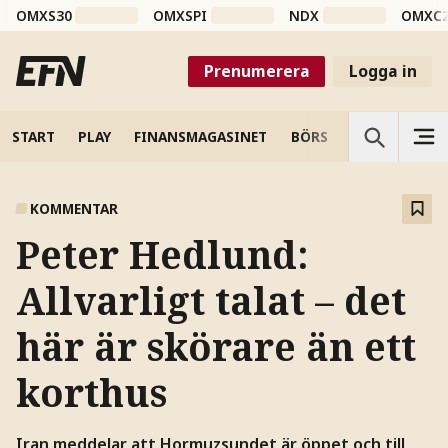
OMXS30
OMXSPI
NDX
OMXC
Prenumerera
Logga in
START
PLAY
FINANSMAGASINET
BÖRS
VETENSKAP
KOMMENTAR
Peter Hedlund:
Allvarligt talat – det
här är skörare än ett
korthus
Iran meddelar att Hormuzsundet är öppet och till