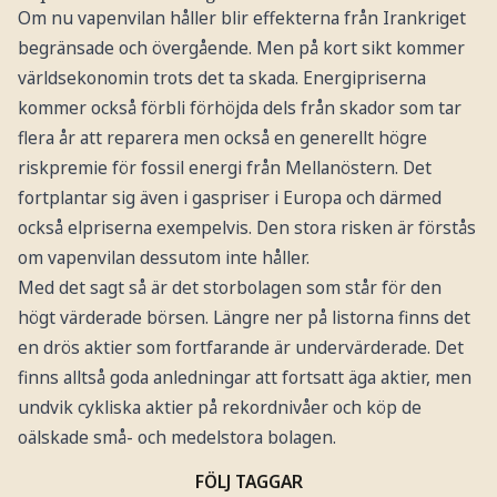
Om nu vapenvilan håller blir effekterna från Irankriget
begränsade och övergående. Men på kort sikt kommer
världsekonomin trots det ta skada. Energipriserna
kommer också förbli förhöjda dels från skador som tar
flera år att reparera men också en generellt högre
riskpremie för fossil energi från Mellanöstern. Det
fortplantar sig även i gaspriser i Europa och därmed
också elpriserna exempelvis. Den stora risken är förstås
om vapenvilan dessutom inte håller.
Med det sagt så är det storbolagen som står för den
högt värderade börsen. Längre ner på listorna finns det
en drös aktier som fortfarande är undervärderade. Det
finns alltså goda anledningar att fortsatt äga aktier, men
undvik cykliska aktier på rekordnivåer och köp de
oälskade små- och medelstora bolagen.
FÖLJ TAGGAR