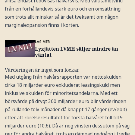
alltså endast redovisas halvårsvis. Med valutamotvind
från en förhållandevis stark euro och en omsättning
som trots allt minskar så är det tveksamt om någon
marginalexpansion finns i korten.
LÄS MER
Lyxjätten LVMH säljer mindre än
väntat
Värderingen är inget som lockar
Med utgång från halvårsrapporten var nettoskulden
cirka 18 miljarder euro exkluderat leasingskuld men
inklusive skulden för minoritetsandelarna. Med ett
börsvärde på drygt 300 miljarder euro blir värderingen
på rullande tolv månader då knappt 17 gånger (ev/ebit)
efter att rörelseresultatet för första halvåret föll till 9
miljarder euro (10,6). Då är nog vinsten dessutom på väg
ner för andra halvåret, trots en dämpad nedgång i tredje