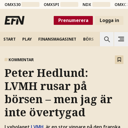
OMXS30
OMXSPI
NDX
OMXC
Prenumerera
Logga in
START
PLAY
FINANSMAGASINET
BÖRS
VETENSKAP
KOMMENTAR
Peter Hedlund:
LVMH rusar på
börsen – men jag är
inte övertygad
Lyxbolaget
LVMH
är en stor vinnare på den franska