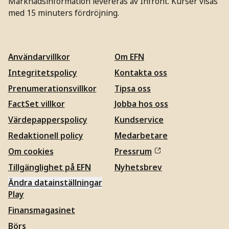
Marknadsinformation levereras av Infront. Kurser visas
med 15 minuters fördröjning.
Användarvillkor
Om EFN
Integritetspolicy
Kontakta oss
Prenumerationsvillkor
Tipsa oss
FactSet villkor
Jobba hos oss
Värdepapperspolicy
Kundservice
Redaktionell policy
Medarbetare
Om cookies
Pressrum
Tillgänglighet på EFN
Nyhetsbrev
Ändra datainställningar
Play
Finansmagasinet
Börs