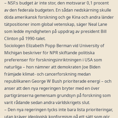
– NSF:s budget är inte stor, den motsvarar 0,1 procent
av den federala budgeten. En sådan nedskärning skulle
döda amerikansk forskning och ge Kina och andra länder
tätpositioner inom global vetenskap, säger Neal Lane
som ledde myndigheten på uppdrag av president Bill
Clinton på 1990-talet.
Sociologen Elizabeth Popp Berman vid University of
Michigan beskriver för NPR skiftande politiska
preferenser för forskningsinriktningen i USA som
naturliga – hon nämner att demokraten Joe Biden
främjade klimat- och cancerforskning medan
republikanen George W Bush prioriterade energi – och
anser att den nya regeringen bryter med en över
partigränserna gemensam grundsyn på forskning som
varit rådande sedan andra världskrigets slut.
– Den nya regeringen tycks inte bara lista prioriteringar,
utan kräver ideologisk konformism på ett sätt som gör