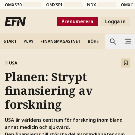
OMXS30
OMXSPI
NDX
OMXC
Prenumerera
Logga in
START
PLAY
FINANSMAGASINET
BÖRS
VETENSKAP
USA
Planen: Strypt
finansiering av
forskning
USA är världens centrum för forskning inom bland
annat medicin och sjukvård.
Den finansieras till största del av myndigheter som