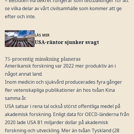
– Besluten via dekret fungerar som testballonger för att
se vilka delar av vårt civilsamhälle som kommer att ge
efter och inte.
LÄS MER
USA-räntor sjunker svagt
75-procentig minskning planeras
Amerikansk forskning var 2022 mer produktiv än i
något annat land.
Inom medicin och sjukvård producerades fyra gånger
fler vetenskapliga publikationer än hos tvåan Kina
samma år.
USA satsar i rena tal också störst offentliga medel på
akademisk forskning. Enligt data för OECD-länderna från
2020 lade USA 81 miljarder dollar på akademisk
forskning och utveckling. Mer än tvåan Tyskland (28