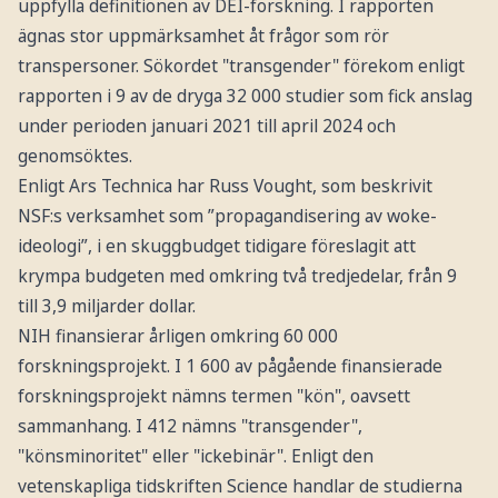
uppfylla definitionen av DEI-forskning. I rapporten
ägnas stor uppmärksamhet åt frågor som rör
transpersoner. Sökordet "transgender" förekom enligt
rapporten i 9 av de dryga 32 000 studier som fick anslag
under perioden januari 2021 till april 2024 och
genomsöktes.
Enligt Ars Technica har Russ Vought, som beskrivit
NSF:s verksamhet som ”propagandisering av woke-
ideologi”, i en skuggbudget tidigare föreslagit att
krympa budgeten med omkring två tredjedelar, från 9
till 3,9 miljarder dollar.
NIH finansierar årligen omkring 60 000
forskningsprojekt. I 1 600 av pågående finansierade
forskningsprojekt nämns termen "kön", oavsett
sammanhang. I 412 nämns "transgender",
"könsminoritet" eller "ickebinär". Enligt den
vetenskapliga tidskriften Science handlar de studierna