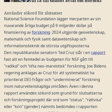
vill få till snabbt avtal om Hormuz
Använder sökord för slutsatser
National Science Foundation lägger merparten av sin
nuvarande årliga budget på 9 miljarder dollar på
finansiering av
forskning
. 2024 utgjorde geovetenskap,
matematik och fysik samt datavetenskap och
informationsteknik de största utgiftsposterna.
Den republikanske senatorn Ted Cruz slår i en
rapport
fast att en femtedel av budgeten för NSF gått till
"radikal" och "ofta neo-marxistisk" forskning. Joe Bidens
regering anklagas av Cruz för att systematiskt ha
prioriterat DEI-frågor och "underminerat" forskning
inom naturvetenskapliga områden. Även i denna
rapport användes sökord som grund för slutsatserna
och forskningsprojekt där ord som "status", "rättvisa"
eller "kön" (gender) nämnts bedömdes i rapporten