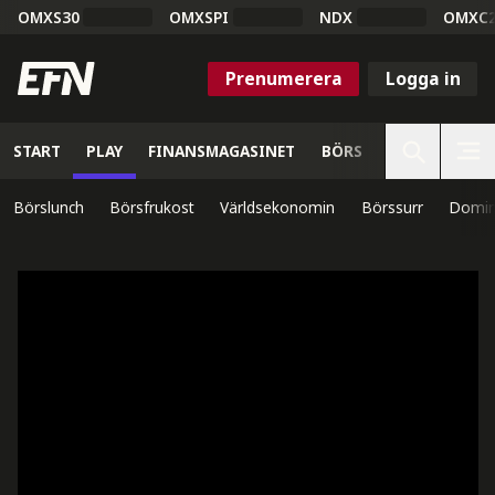
OMXS30
OMXSPI
NDX
OMXC
Prenumerera
Logga in
START
PLAY
FINANSMAGASINET
BÖRS
VETENSKAP
Börslunch
Börsfrukost
Världsekonomin
Börssurr
Domin