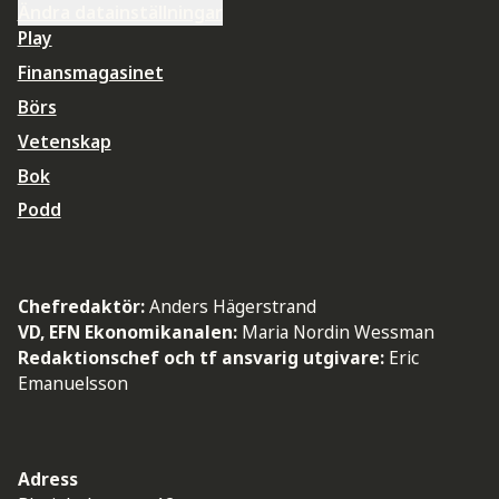
Ändra datainställningar
Play
Finansmagasinet
Börs
Vetenskap
Bok
Podd
Chefredaktör:
Anders Hägerstrand
VD, EFN Ekonomikanalen:
Maria Nordin Wessman
Redaktionschef och tf ansvarig utgivare:
Eric
Emanuelsson
Adress