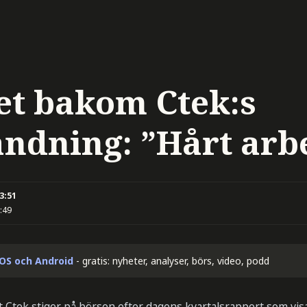
et bakom Ctek:s
ändning: ”Hårt arb
13:51
:49
iOS och Android
- gratis: nyheter, analyser, börs, video, podd
t Ctek stiger på börsen efter dagens kvartalsrapport som vis