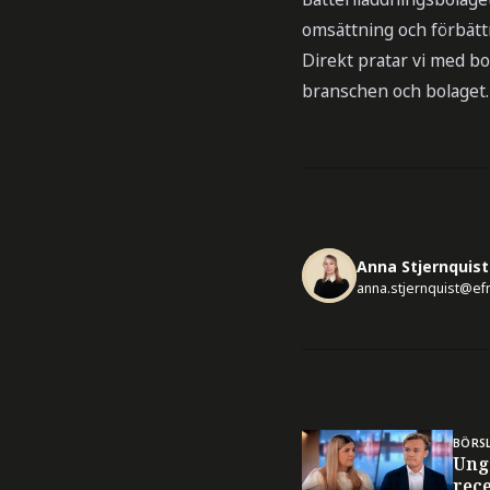
omsättning och förbättr
Direkt pratar vi med b
branschen och bolaget.
Anna Stjernquist
anna.stjernquist@ef
BÖRS
Ung
rec