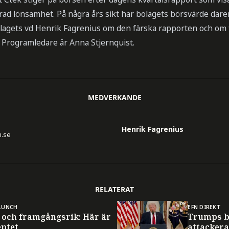
ad lönsamhet. På några års sikt har bolagets börsvärde därem
olagets vd Henrik Fagrenius om den färska rapporten och om 
 Programledare är Anna Stjernquist.
MEDVERKANDE
Henrik Fagrenius
n.se
RELATERAT
LUNCH
EFN DIREKT
 och framgångsrik: Här är
Trumps b
eptet
attackera