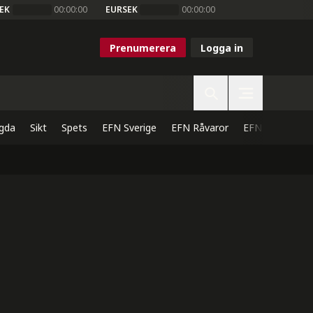
EK
00:00:00
EURSEK
00:00:00
Prenumerera
Logga in
gda
Sikt
Spets
EFN Sverige
EFN Råvaror
EFN Direkt