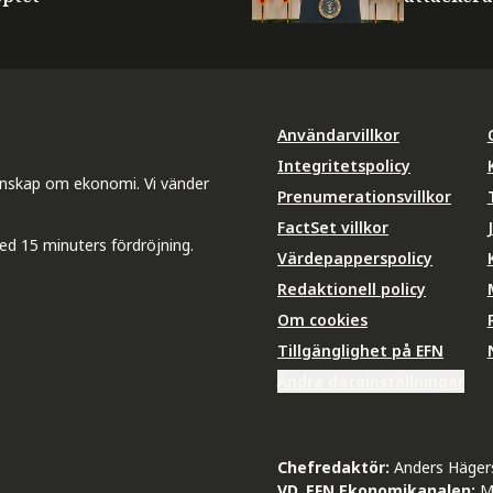
Användarvillkor
Integritetspolicy
unskap om ekonomi. Vi vänder
Prenumerationsvillkor
FactSet villkor
ed 15 minuters fördröjning.
Värdepapperspolicy
Redaktionell policy
Om cookies
Tillgänglighet på EFN
Ändra datainställningar
Chefredaktör:
Anders Häger
VD, EFN Ekonomikanalen:
M