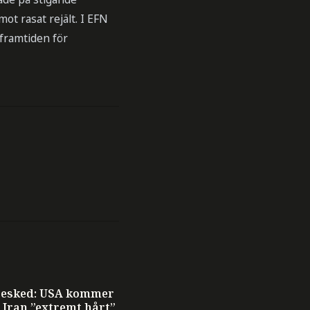
ot rasat rejält. I EFN
framtiden för
esked: USA kommer
 Iran ”extremt hårt”