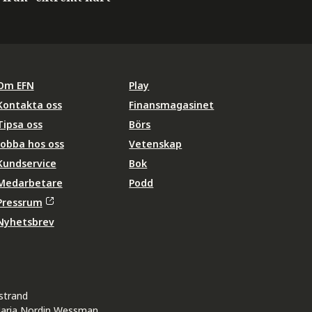
Om EFN
Play
Kontakta oss
Finansmagasinet
Tipsa oss
Börs
Jobba hos oss
Vetenskap
Kundservice
Bok
Medarbetare
Podd
Pressrum
Nyhetsbrev
strand
aria Nordin Wessman