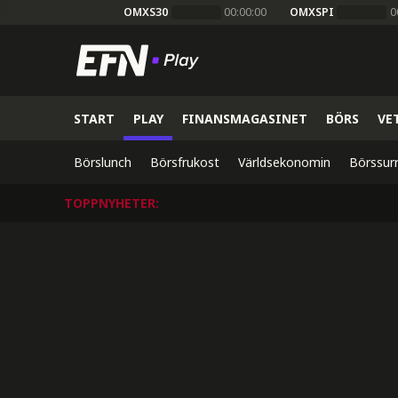
OMXS30
00:00:00
OMXSPI
0
START
PLAY
FINANSMAGASINET
BÖRS
VE
Börslunch
Börsfrukost
Världsekonomin
Börssur
TOPPNYHETER
: