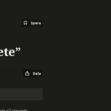
Spara
ete”
Dela
ade på stigande