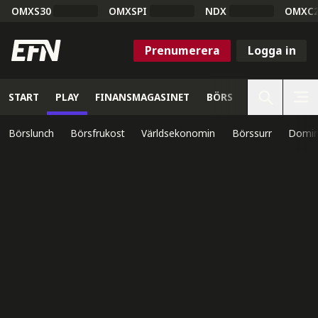
OMXS30
OMXSPI
NDX
OMXC
Prenumerera
Logga in
START
PLAY
FINANSMAGASINET
BÖRS
VETENSKAP
Börslunch
Börsfrukost
Världsekonomin
Börssurr
Domin