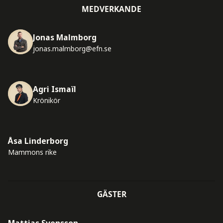
MEDVERKANDE
Jonas Malmborg
jonas.malmborg@efn.se
Agri Ismaïl
Krönikör
Åsa Linderborg
Mammons rike
GÄSTER