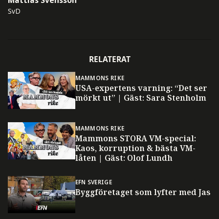
Mattias Svensson
SvD
RELATERAT
MAMMONS RIKE
USA-expertens varning: “Det ser
mörkt ut” | Gäst: Sara Stenholm
MAMMONS RIKE
Mammons STORA VM-special:
Kaos, korruption & bästa VM-
låten | Gäst: Olof Lundh
EFN SVERIGE
Byggföretaget som lyfter med Jas