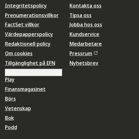
Integritetspolicy
Kontakta oss
Prenumerationsvillkor
Tipsa oss
FactSet villkor
Jobba hos oss
Värdepapperspolicy
Kundservice
Redaktionell policy
Medarbetare
Om cookies
Pressrum
Tillgänglighet på EFN
Nyhetsbrev
Ändra datainställningar
Play
Finansmagasinet
Börs
Vetenskap
Bok
Podd