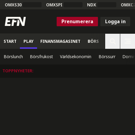
OMXS30
OMXSPI
NDX
OMXC
Prenumerera
Logga in
START
PLAY
FINANSMAGASINET
BÖRS
VETENSKAP
Börslunch
Börsfrukost
Världsekonomin
Börssurr
Domin
TOPPNYHETER
: