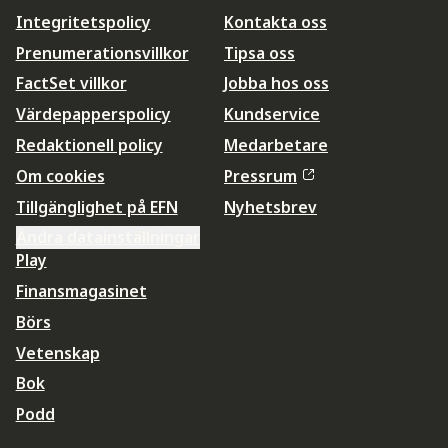
Integritetspolicy
Kontakta oss
Prenumerationsvillkor
Tipsa oss
FactSet villkor
Jobba hos oss
Värdepapperspolicy
Kundservice
Redaktionell policy
Medarbetare
Om cookies
Pressrum
Tillgänglighet på EFN
Nyhetsbrev
Ändra datainställningar
Play
Finansmagasinet
Börs
Vetenskap
Bok
Podd