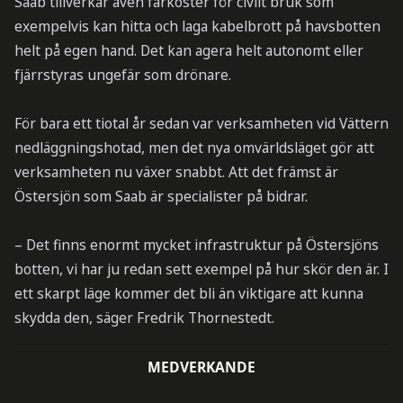
Saab tillverkar även farkoster för civilt bruk som
exempelvis kan hitta och laga kabelbrott på havsbotten
helt på egen hand. Det kan agera helt autonomt eller
fjärrstyras ungefär som drönare.
För bara ett tiotal år sedan var verksamheten vid Vättern
nedläggningshotad, men det nya omvärldsläget gör att
verksamheten nu växer snabbt. Att det främst är
Östersjön som Saab är specialister på bidrar.
– Det finns enormt mycket infrastruktur på Östersjöns
botten, vi har ju redan sett exempel på hur skör den är. I
ett skarpt läge kommer det bli än viktigare att kunna
skydda den, säger Fredrik Thornestedt.
MEDVERKANDE