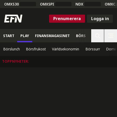
OMXS30
OMXSPI
NDX
OMXC
Prenumerera
Logga in
START
PLAY
FINANSMAGASINET
BÖRS
VETENSKAP
Börslunch
Börsfrukost
Världsekonomin
Börssurr
Domin
TOPPNYHETER
: