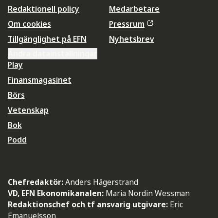
Redaktionell policy
Medarbetare
Om cookies
Pressrum
Tillgänglighet på EFN
Nyhetsbrev
Ändra datainställningar
Play
Finansmagasinet
Börs
Vetenskap
Bok
Podd
Chefredaktör:
Anders Hägerstrand
VD, EFN Ekonomikanalen:
Maria Nordin Wessman
Redaktionschef och tf ansvarig utgivare:
Eric
Emanuelsson