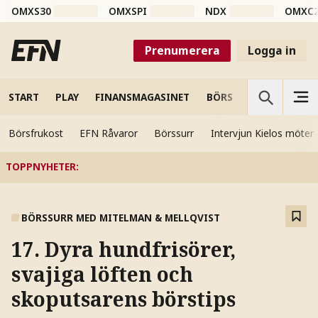
OMXS30
OMXSPI
NDX
OMXC
Prenumerera
Logga in
START
PLAY
FINANSMAGASINET
BÖRS
VETENSKAP
Börsfrukost
EFN Råvaror
Börssurr
Intervjun Kielos möter
TOPPNYHETER
:
BÖRSSURR MED MITELMAN & MELLQVIST
17. Dyra hundfrisörer,
svajiga löften och
skoputsarens börstips