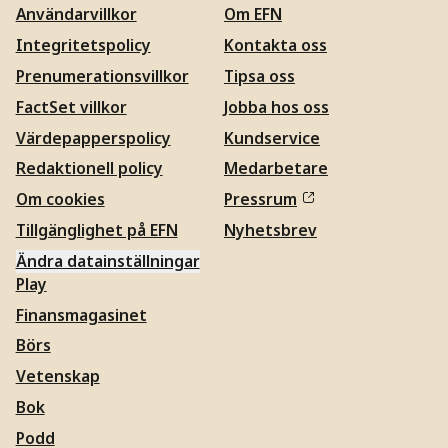
Användarvillkor
Om EFN
Integritetspolicy
Kontakta oss
Prenumerationsvillkor
Tipsa oss
FactSet villkor
Jobba hos oss
Värdepapperspolicy
Kundservice
Redaktionell policy
Medarbetare
Om cookies
Pressrum
Tillgänglighet på EFN
Nyhetsbrev
Ändra datainställningar
Play
Finansmagasinet
Börs
Vetenskap
Bok
Podd