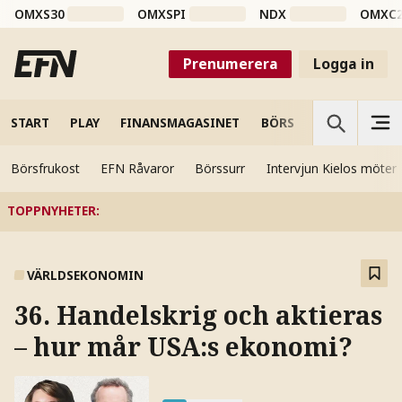
OMXS30
OMXSPI
NDX
OMXC
Prenumerera
Logga in
START
PLAY
FINANSMAGASINET
BÖRS
VETENSKAP
Börsfrukost
EFN Råvaror
Börssurr
Intervjun Kielos möter
TOPPNYHETER
:
VÄRLDSEKONOMIN
36. Handelskrig och aktieras
– hur mår USA:s ekonomi?