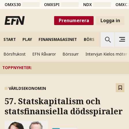
OMXS30
OMXSPI
NDX
OMXC
Prenumerera
Logga in
START
PLAY
FINANSMAGASINET
BÖRS
VETENSKAP
Börsfrukost
EFN Råvaror
Börssurr
Intervjun Kielos möter
TOPPNYHETER
:
VÄRLDSEKONOMIN
57. Statskapitalism och
statsfinansiella dödsspiraler