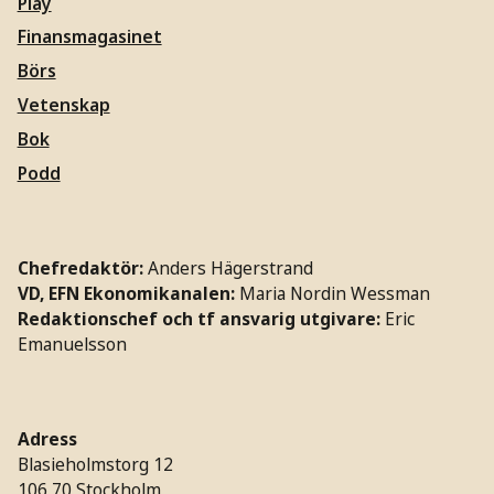
Play
Finansmagasinet
Börs
Vetenskap
Bok
Podd
Chefredaktör:
Anders Hägerstrand
VD, EFN Ekonomikanalen:
Maria Nordin Wessman
Redaktionschef och tf ansvarig utgivare:
Eric
Emanuelsson
Adress
Blasieholmstorg 12
106 70 Stockholm