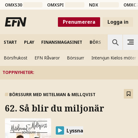
OMXS30
OMXSPI
NDX
OMXC
Prenumerera
Logga in
START
PLAY
FINANSMAGASINET
BÖRS
VETENSKAP
Börsfrukost
EFN Råvaror
Börssurr
Intervjun Kielos möter
TOPPNYHETER
:
BÖRSSURR MED MITELMAN & MELLQVIST
62. Så blir du miljonär
Lyssna