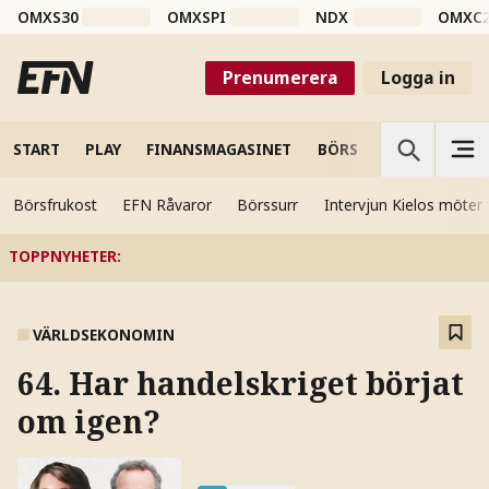
OMXS30
OMXSPI
NDX
OMXC
Prenumerera
Logga in
START
PLAY
FINANSMAGASINET
BÖRS
VETENSKAP
Börsfrukost
EFN Råvaror
Börssurr
Intervjun Kielos möter
TOPPNYHETER
:
VÄRLDSEKONOMIN
64. Har handelskriget börjat
om igen?