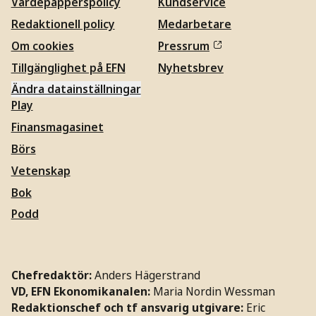
Värdepapperspolicy
Kundservice
Redaktionell policy
Medarbetare
Om cookies
Pressrum
Tillgänglighet på EFN
Nyhetsbrev
Ändra datainställningar
Play
Finansmagasinet
Börs
Vetenskap
Bok
Podd
Chefredaktör:
Anders Hägerstrand
VD, EFN Ekonomikanalen:
Maria Nordin Wessman
Redaktionschef och tf ansvarig utgivare:
Eric