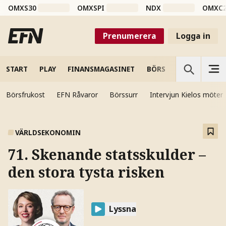
OMXS30
OMXSPI
NDX
OMXC
Prenumerera
Logga in
START
PLAY
FINANSMAGASINET
BÖRS
VETENSKAP
Börsfrukost
EFN Råvaror
Börssurr
Intervjun Kielos möter
VÄRLDSEKONOMIN
71. Skenande statsskulder –
den stora tysta risken
Lyssna