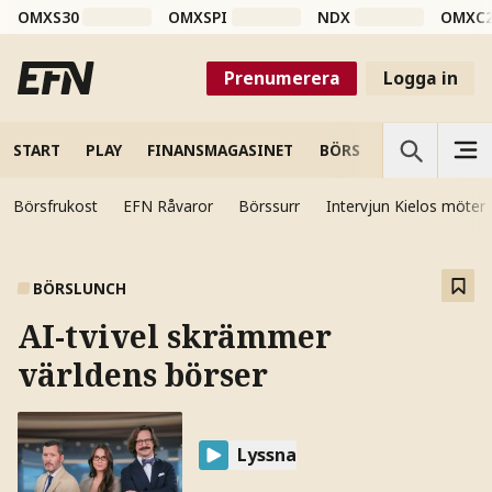
OMXS30
OMXSPI
NDX
OMXC
Prenumerera
Logga in
START
PLAY
FINANSMAGASINET
BÖRS
VETENSKAP
Börsfrukost
EFN Råvaror
Börssurr
Intervjun Kielos möter
BÖRSLUNCH
AI-tvivel skrämmer
världens börser
Lyssna