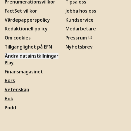
Prenumerationsvillkor
Tipsa oss
FactSet villkor
Jobba hos oss
Värdepapperspolicy
Kundservice
Redaktionell policy
Medarbetare
Om cookies
Pressrum
Tillgänglighet på EFN
Nyhetsbrev
Ändra datainställningar
Play
Finansmagasinet
Börs
Vetenskap
Bok
Podd