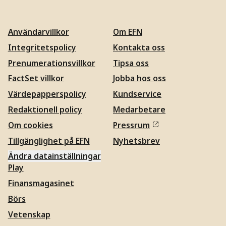
Användarvillkor
Om EFN
Integritetspolicy
Kontakta oss
Prenumerationsvillkor
Tipsa oss
FactSet villkor
Jobba hos oss
Värdepapperspolicy
Kundservice
Redaktionell policy
Medarbetare
Om cookies
Pressrum
Tillgänglighet på EFN
Nyhetsbrev
Ändra datainställningar
Play
Finansmagasinet
Börs
Vetenskap