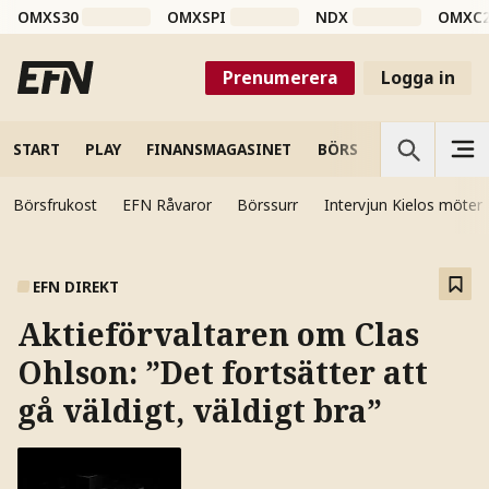
OMXS30
OMXSPI
NDX
OMXC
Prenumerera
Logga in
START
PLAY
FINANSMAGASINET
BÖRS
VETENSKAP
Börsfrukost
EFN Råvaror
Börssurr
Intervjun Kielos möter
EFN DIREKT
Aktieförvaltaren om Clas
Ohlson: ”Det fortsätter att
gå väldigt, väldigt bra”