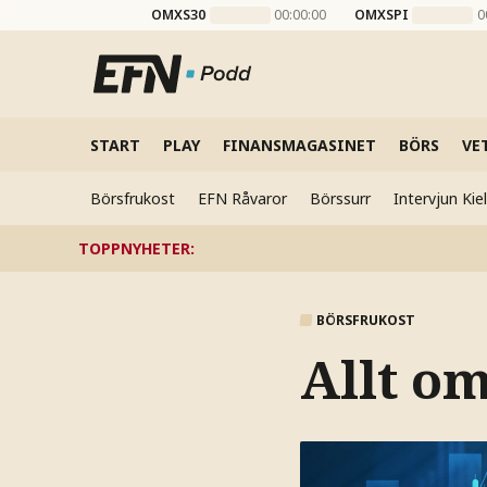
OMXS30
00:00:00
OMXSPI
0
START
PLAY
FINANSMAGASINET
BÖRS
VE
Börsfrukost
EFN Råvaror
Börssurr
Intervjun Ki
TOPPNYHETER
:
BÖRSFRUKOST
Allt o