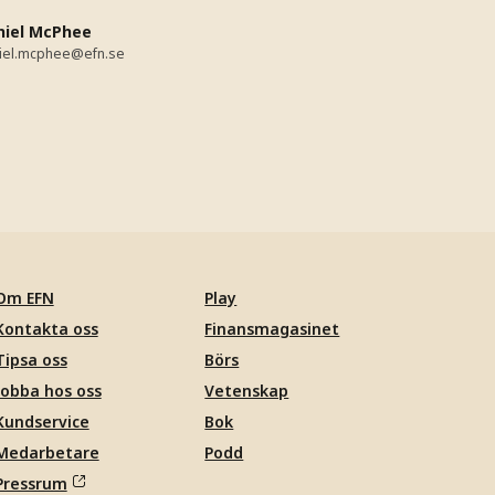
niel McPhee
iel.mcphee@efn.se
Om EFN
Play
Kontakta oss
Finansmagasinet
Tipsa oss
Börs
Jobba hos oss
Vetenskap
Kundservice
Bok
Medarbetare
Podd
Pressrum