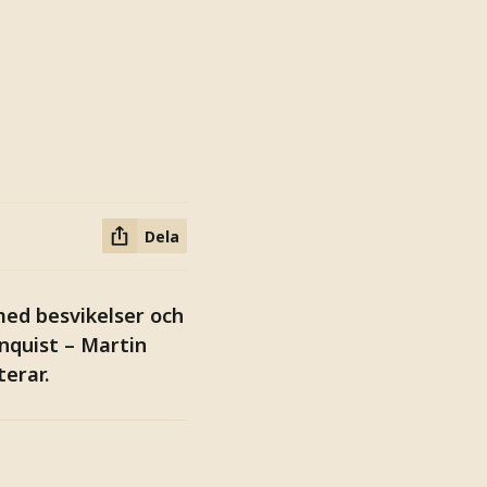
Dela
med besvikelser och
nquist – Martin
erar.