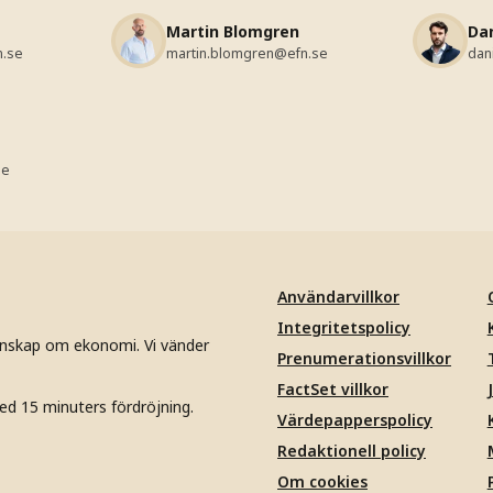
Martin Blomgren
Da
n.se
martin.blomgren@efn.se
dan
se
Användarvillkor
Integritetspolicy
unskap om ekonomi. Vi vänder
Prenumerationsvillkor
FactSet villkor
ed 15 minuters fördröjning.
Värdepapperspolicy
Redaktionell policy
Om cookies