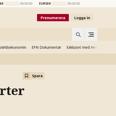
EK
00:00:00
EURSEK
00:00:00
Prenumerera
Logga in
Världsekonomin
EFN Dokumentär
Exklusivt med Hedenmo
Si
Spara
rter