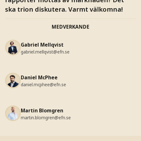
ska trion diskutera. Varmt välkomna!
MEDVERKANDE
Gabriel Mellqvist
gabriel.mellqvist@efn.se
Daniel McPhee
daniel.mcphee@efn.se
Martin Blomgren
martin.blomgren@efn.se