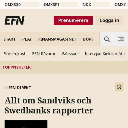
OMXS30
OMXSPI
NDX
OMXC
Prenumerera
Logga in
START
PLAY
FINANSMAGASINET
BÖRS
VETENSKAP
Börsfrukost
EFN Råvaror
Börssurr
Intervjun Kielos möter
TOPPNYHETER
:
EFN DIREKT
Allt om Sandviks och
Swedbanks rapporter