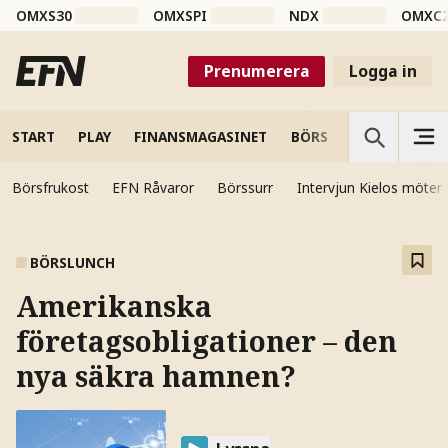
OMXS30
OMXSPI
NDX
OMXC
Prenumerera
Logga in
START
PLAY
FINANSMAGASINET
BÖRS
VETENSKAP
Börsfrukost
EFN Råvaror
Börssurr
Intervjun Kielos möter
BÖRSLUNCH
Amerikanska
företagsobligationer – den
nya säkra hamnen?