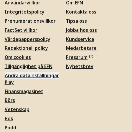
Användarvillkor
Om EFN
Integritetspolicy
Kontakta oss
Prenumerationsvillkor
Tipsa oss
FactSet villkor
Jobba hos oss
Värdepapperspolicy
Kundservice
Redaktionell policy
Medarbetare
Om cookies
Pressrum
Tillgänglighet på EFN
Nyhetsbrev
Ändra datainställningar
Play
Finansmagasinet
Börs
Vetenskap
Bok
Podd