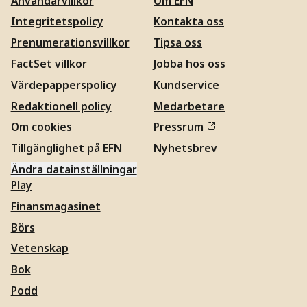
Användarvillkor
Om EFN
Integritetspolicy
Kontakta oss
Prenumerationsvillkor
Tipsa oss
FactSet villkor
Jobba hos oss
Värdepapperspolicy
Kundservice
Redaktionell policy
Medarbetare
Om cookies
Pressrum
Tillgänglighet på EFN
Nyhetsbrev
Ändra datainställningar
Play
Finansmagasinet
Börs
Vetenskap
Bok
Podd