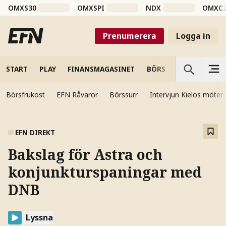
OMXS30
OMXSPI
NDX
OMXC
Prenumerera
Logga in
START
PLAY
FINANSMAGASINET
BÖRS
VETENSKAP
Börsfrukost
EFN Råvaror
Börssurr
Intervjun Kielos möter
EFN DIREKT
Bakslag för Astra och
konjunkturspaningar med
DNB
Lyssna