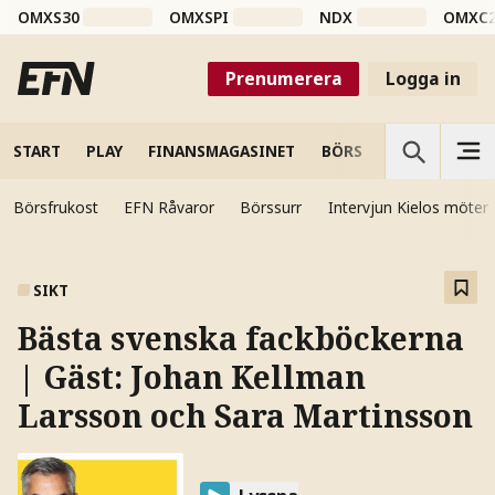
OMXS30
OMXSPI
NDX
OMXC
Prenumerera
Logga in
START
PLAY
FINANSMAGASINET
BÖRS
VETENSKAP
Börsfrukost
EFN Råvaror
Börssurr
Intervjun Kielos möter
SIKT
Bästa svenska fackböckerna
| Gäst: Johan Kellman
Larsson och Sara Martinsson