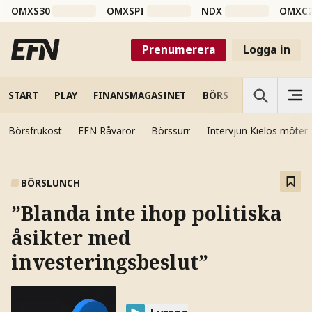
OMXS30
OMXSPI
NDX
OMXC
Prenumerera
Logga in
START
PLAY
FINANSMAGASINET
BÖRS
VETENSKAP
Börsfrukost
EFN Råvaror
Börssurr
Intervjun Kielos möter
BÖRSLUNCH
”Blanda inte ihop politiska
åsikter med
investeringsbeslut”