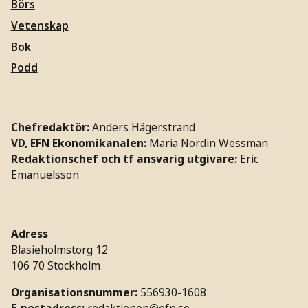
Börs
Vetenskap
Bok
Podd
Chefredaktör:
Anders Hägerstrand
VD, EFN Ekonomikanalen:
Maria Nordin Wessman
Redaktionschef och tf ansvarig utgivare:
Eric
Emanuelsson
Adress
Blasieholmstorg 12
106 70 Stockholm
Organisationsnummer:
556930-1608
E-postadress:
redaktionen@efn.se