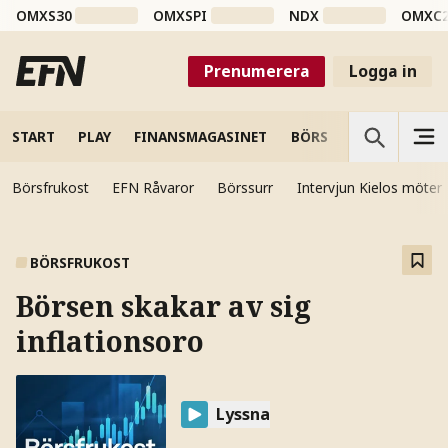
OMXS30
OMXSPI
NDX
OMXC
Prenumerera
Logga in
START
PLAY
FINANSMAGASINET
BÖRS
VETENSKAP
Börsfrukost
EFN Råvaror
Börssurr
Intervjun Kielos möter
BÖRSFRUKOST
Börsen skakar av sig
inflationsoro
Lyssna