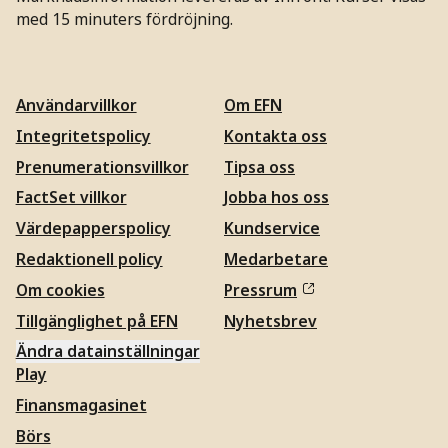
med 15 minuters fördröjning.
Användarvillkor
Om EFN
Integritetspolicy
Kontakta oss
Prenumerationsvillkor
Tipsa oss
FactSet villkor
Jobba hos oss
Värdepapperspolicy
Kundservice
Redaktionell policy
Medarbetare
Om cookies
Pressrum
Tillgänglighet på EFN
Nyhetsbrev
Ändra datainställningar
Play
Finansmagasinet
Börs