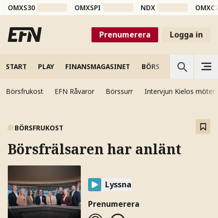
OMXS30
OMXSPI
NDX
OMXC
Prenumerera
Logga in
START
PLAY
FINANSMAGASINET
BÖRS
VETENSKAP
Börsfrukost
EFN Råvaror
Börssurr
Intervjun Kielos möter
BÖRSFRUKOST
Börsfrälsaren har anlänt
Lyssna
Prenumerera