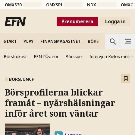
OMXS30
OMXSPI
NDX
OMXC
Prenumerera
Logga in
START
PLAY
FINANSMAGASINET
BÖRS
VETENSKAP
Börsfrukost
EFN Råvaror
Börssurr
Intervjun Kielos möter
BÖRSLUNCH
Börsprofilerna blickar
framåt – nyårshälsningar
inför året som väntar