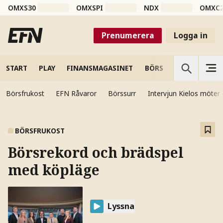
OMXS30
OMXSPI
NDX
OMXC
Prenumerera
Logga in
START
PLAY
FINANSMAGASINET
BÖRS
VETENSKAP
Börsfrukost
EFN Råvaror
Börssurr
Intervjun Kielos möter
BÖRSFRUKOST
Börsrekord och brädspel
med köpläge
Lyssna