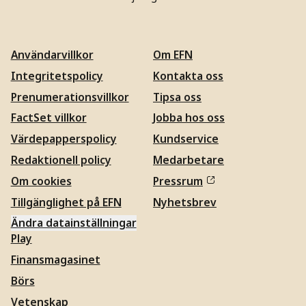
Användarvillkor
Om EFN
Integritetspolicy
Kontakta oss
Prenumerationsvillkor
Tipsa oss
FactSet villkor
Jobba hos oss
Värdepapperspolicy
Kundservice
Redaktionell policy
Medarbetare
Om cookies
Pressrum
Tillgänglighet på EFN
Nyhetsbrev
Ändra datainställningar
Play
Finansmagasinet
Börs
Vetenskap