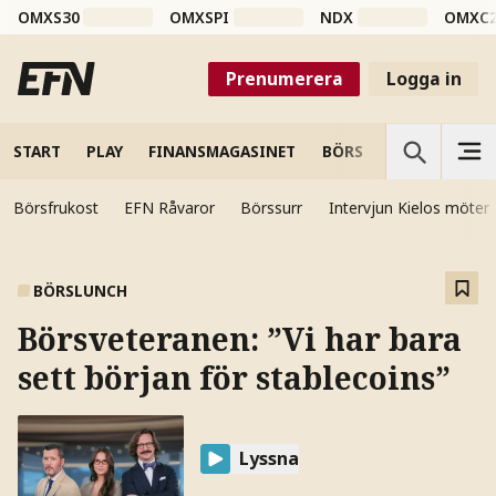
OMXS30
OMXSPI
NDX
OMXC
Prenumerera
Logga in
START
PLAY
FINANSMAGASINET
BÖRS
VETENSKAP
Börsfrukost
EFN Råvaror
Börssurr
Intervjun Kielos möter
BÖRSLUNCH
Börsveteranen: ”Vi har bara
sett början för stablecoins”
Lyssna