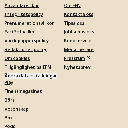
Användarvillkor
Om EFN
Integritetspolicy
Kontakta oss
Prenumerationsvillkor
Tipsa oss
FactSet villkor
Jobba hos oss
Värdepapperspolicy
Kundservice
Redaktionell policy
Medarbetare
Om cookies
Pressrum
Tillgänglighet på EFN
Nyhetsbrev
Ändra datainställningar
Play
Finansmagasinet
Börs
Vetenskap
Bok
Podd