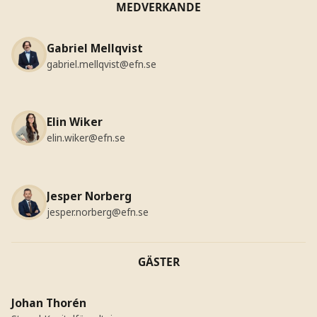
MEDVERKANDE
Gabriel Mellqvist
gabriel.mellqvist@efn.se
Elin Wiker
elin.wiker@efn.se
Jesper Norberg
jesper.norberg@efn.se
GÄSTER
Johan Thorén