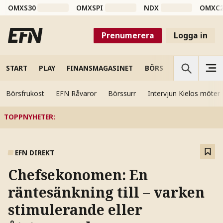
OMXS30
OMXSPI
NDX
OMXC
Prenumerera
Logga in
START
PLAY
FINANSMAGASINET
BÖRS
VETENSKAP
Börsfrukost
EFN Råvaror
Börssurr
Intervjun Kielos möter
TOPPNYHETER
:
EFN DIREKT
Chefsekonomen: En
räntesänkning till – varken
stimulerande eller