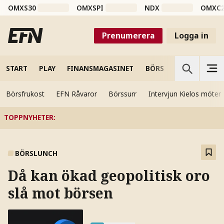
OMXS30
OMXSPI
NDX
OMXC
Prenumerera
Logga in
START
PLAY
FINANSMAGASINET
BÖRS
VETENSKAP
Börsfrukost
EFN Råvaror
Börssurr
Intervjun Kielos möter
TOPPNYHETER
:
BÖRSLUNCH
Då kan ökad geopolitisk oro
slå mot börsen