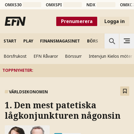
OMXS30
OMXSPI
NDX
OMXC
Prenumerera
Logga in
START
PLAY
FINANSMAGASINET
BÖRS
VETENSKAP
Börsfrukost
EFN Råvaror
Börssurr
Intervjun Kielos möter
TOPPNYHETER
:
VÄRLDSEKONOMIN
1. Den mest patetiska
lågkonjunkturen någonsin